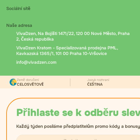
Sociální sítě
Naše adresa
VivaDzen, Na Bojišti 1471/22, 120 00 Nové Město, Praha
2, Česká republika
VivaDzen Kratom - Specializovaná prodejna PML,
Kavkazská 1365/1, 101 00 Praha 10-Vršovice
info@vivadzen.com
Země doručení
Jazyk rozhraní
CELOSVĚTOVĚ
ČEŠTINA
Přihlaste se k odběru slev
Každý týden posíláme předplatitelům promo kódy a bonusy