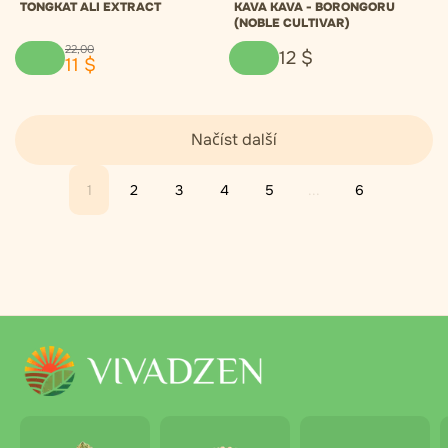
TONGKAT ALI EXTRACT
KAVA KAVA - BORONGORU
(NOBLE CULTIVAR)
22
,
00
12
$
11
$
Načíst další
1
2
3
4
5
...
6