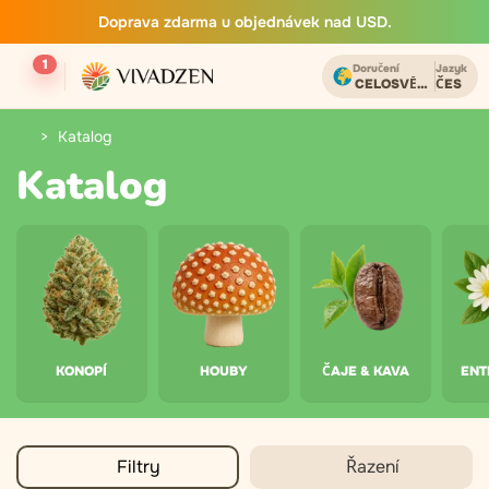
Doprava zdarma u objednávek nad USD.
1
Doručení
Jazyk
CELOSVĚTOVĚ
ČES
Katalog
Katalog
KONOPÍ
HOUBY
ČAJE & KAVA
ENT
Filtry
Řazení