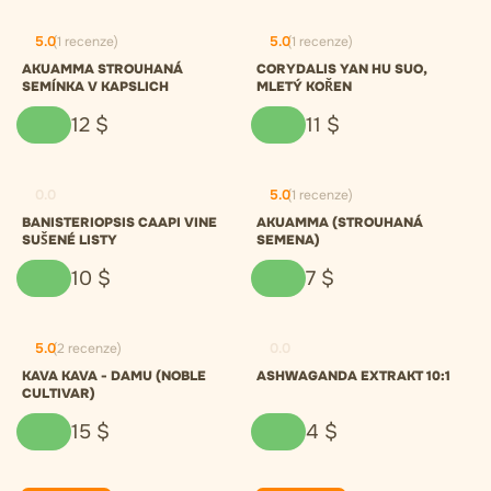
5.0
(1 recenze)
5.0
(1 recenze)
AKUAMMA STROUHANÁ
CORYDALIS YAN HU SUO,
SEMÍNKA V KAPSLICH
MLETÝ KOŘEN
12
$
11
$
0.0
5.0
(1 recenze)
BANISTERIOPSIS CAAPI VINE
AKUAMMA (STROUHANÁ
SUŠENÉ LISTY
SEMENA)
10
$
7
$
5.0
(2 recenze)
0.0
KAVA KAVA - DAMU (NOBLE
ASHWAGANDA EXTRAKT 10:1
CULTIVAR)
15
$
4
$