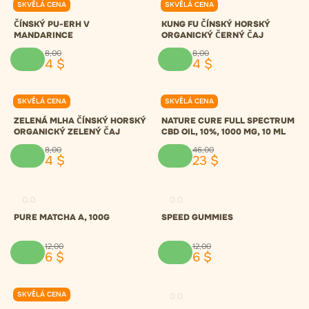
SKVĚLÁ CENA
SKVĚLÁ CENA
0.0
0.0
ČÍNSKÝ PU-ERH V
KUNG FU ČÍNSKÝ HORSKÝ
MANDARINCE
ORGANICKÝ ČERNÝ ČAJ
8
,
00
8
,
00
4
$
4
$
SKVĚLÁ CENA
SKVĚLÁ CENA
0.0
0.0
ZELENÁ MLHA ČÍNSKÝ HORSKÝ
NATURE CURE FULL SPECTRUM
ORGANICKÝ ZELENÝ ČAJ
CBD OIL, 10%, 1000 MG, 10 ML
8
,
00
46
,
00
4
$
23
$
0.0
0.0
PURE MATCHA A, 100G
SPEED GUMMIES
12
,
00
12
,
00
6
$
6
$
SKVĚLÁ CENA
0.0
0.0