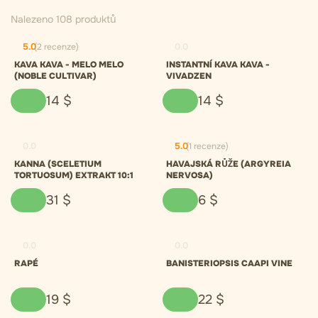
Nalezeno 108 produktů
5.0
(2 recenze)
0.0
KAVA KAVA - MELO MELO
INSTANTNÍ KAVA KAVA -
(NOBLE CULTIVAR)
VIVADZEN
14
$
14
$
0.0
5.0
(1 recenze)
KANNA (SCELETIUM
HAVAJSKÁ RŮŽE (ARGYREIA
TORTUOSUM) EXTRAKT 10:1
NERVOSA)
31
$
6
$
0.0
0.0
RAPÉ
BANISTERIOPSIS CAAPI VINE
19
$
22
$