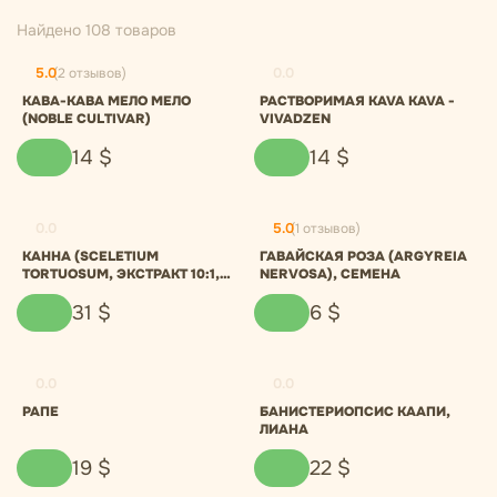
Найдено 108 товаров
5.0
(2 отзывов)
0.0
КАВА-КАВА МЕЛО МЕЛО
РАСТВОРИМАЯ KAVA KAVA -
(NOBLE CULTIVAR)
VIVADZEN
14
$
14
$
0.0
5.0
(1 отзывов)
КАННА (SCELETIUM
ГАВАЙСКАЯ РОЗА (ARGYREIA
TORTUOSUM, ЭКСТРАКТ 10:1,
NERVOSA), СЕМЕНА
ПОРОШОК
31
$
6
$
0.0
0.0
РАПЕ
БАНИСТЕРИОПСИС КААПИ,
ЛИАНА
19
$
22
$