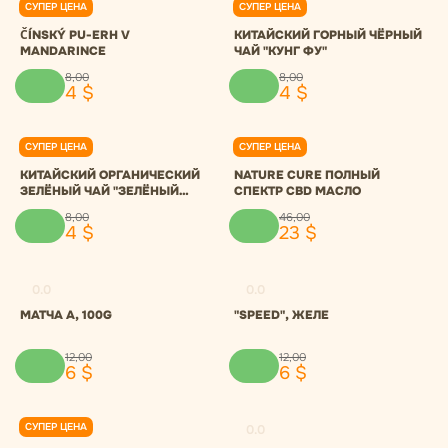
СУПЕР ЦЕНА
СУПЕР ЦЕНА
0.0
0.0
ČÍNSKÝ PU-ERH V
КИТАЙСКИЙ ГОРНЫЙ ЧЁРНЫЙ
MANDARINCE
ЧАЙ "КУНГ ФУ"
8
,
00
8
,
00
4
$
4
$
СУПЕР ЦЕНА
СУПЕР ЦЕНА
0.0
0.0
КИТАЙСКИЙ ОРГАНИЧЕСКИЙ
NATURE CURE ПОЛНЫЙ
ЗЕЛЁНЫЙ ЧАЙ "ЗЕЛЁНЫЙ
СПЕКТР CBD МАСЛО
ТУМАН"
8
,
00
46
,
00
4
$
23
$
0.0
0.0
МАТЧА A, 100G
"SPEED", ЖЕЛЕ
12
,
00
12
,
00
6
$
6
$
СУПЕР ЦЕНА
0.0
0.0