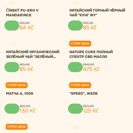
0.0
0.0
ČÍNSKÝ PU-ERH V
КИТАЙСКИЙ ГОРНЫЙ ЧЁРНЫЙ
MANDARINCE
ЧАЙ "КУНГ ФУ"
168
,
00
169
,
00
84
Kč
85
Kč
СУПЕР ЦЕНА
0.0
0.0
КИТАЙСКИЙ ОРГАНИЧЕСКИЙ
NATURE CURE ПОЛНЫЙ
ЗЕЛЁНЫЙ ЧАЙ "ЗЕЛЁНЫЙ
СПЕКТР CBD МАСЛО
ТУМАН"
169
,
00
950
,
00
85
Kč
475
Kč
СУПЕР ЦЕНА
СУПЕР ЦЕНА
0.0
0.0
МАТЧА A, 100G
"SPEED", ЖЕЛЕ
260
,
00
250
,
00
130
Kč
125
Kč
СУПЕР ЦЕНА
0.0
0.0