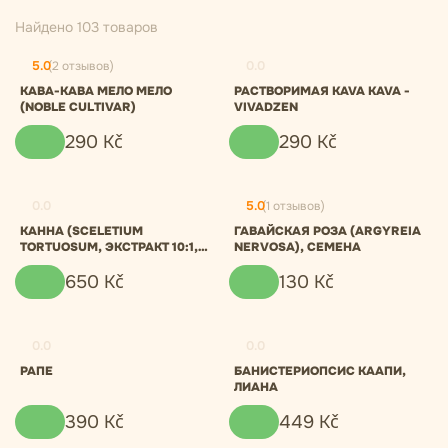
Найдено 103 товаров
5.0
(2 отзывов)
0.0
КАВА-КАВА МЕЛО МЕЛО
РАСТВОРИМАЯ KAVA KAVA -
(NOBLE CULTIVAR)
VIVADZEN
290
Kč
290
Kč
0.0
5.0
(1 отзывов)
КАННА (SCELETIUM
ГАВАЙСКАЯ РОЗА (ARGYREIA
TORTUOSUM, ЭКСТРАКТ 10:1,
NERVOSA), СЕМЕНА
ПОРОШОК
650
Kč
130
Kč
0.0
0.0
РАПЕ
БАНИСТЕРИОПСИС КААПИ,
ЛИАНА
390
Kč
449
Kč