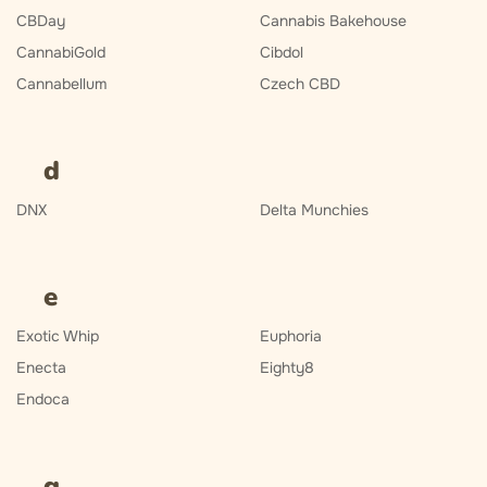
CBDay
Cannabis Bakehouse
CannabiGold
Cibdol
Cannabellum
Czech CBD
d
DNX
Delta Munchies
e
Exotic Whip
Euphoria
Enecta
Eighty8
Endoca
g