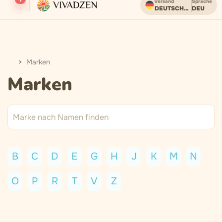
Versand
Sprache
DEUTSCHLAND
DEU
Kostenloser Versand ab einem Bestellwert von 85 EUR.
Marken
Marken
B
C
D
E
G
H
J
K
M
N
O
P
R
T
V
Z