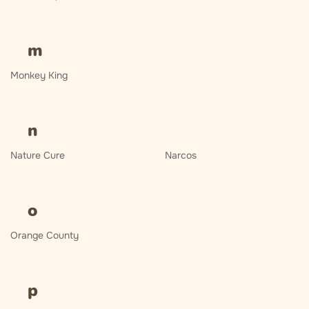
m
Monkey King
n
Nature Cure
Narcos
o
Orange County
p