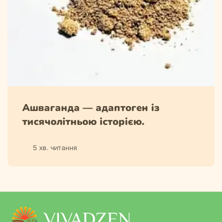
Ашваганда — адаптоген із
тисячолітньою історією.
5 хв. читання