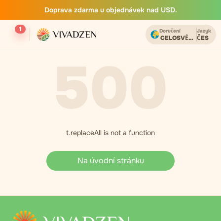
Doprava zdarma u objednávek nad USD.
1
Doručení
Jazyk
CELOSVĚTOVĚ
ČES
500
t.replaceAll is not a function
Na úvodní stránku