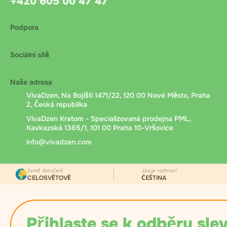
+420 605 00 47 47
Podpora
Sociální sítě
Naše adresa
VivaDzen, Na Bojišti 1471/22, 120 00 Nové Město, Praha
2, Česká republika
VivaDzen Kratom - Specializovaná prodejna PML,
Kavkazská 1365/1, 101 00 Praha 10-Vršovice
info@vivadzen.com
Země doručení
Jazyk rozhraní
CELOSVĚTOVĚ
ČEŠTINA
Přihlaste se k odběru slev