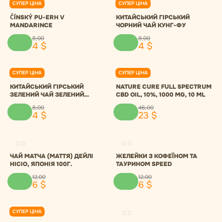
СУПЕР ЦІНА
СУПЕР ЦІНА
0.0
0.0
ČÍNSKÝ PU-ERH V
КИТАЙСЬКИЙ ГІРСЬКИЙ
MANDARINCE
ЧОРНИЙ ЧАЙ КУНГ-ФУ
8
,
00
8
,
00
4
$
4
$
СУПЕР ЦІНА
СУПЕР ЦІНА
0.0
0.0
КИТАЙСЬКИЙ ГІРСЬКИЙ
NATURE CURE FULL SPECTRUM
ЗЕЛЕНИЙ ЧАЙ ЗЕЛЕНИЙ
CBD OIL, 10%, 1000 MG, 10 ML
ТУМАН
8
,
00
46
,
00
4
$
23
$
0.0
0.0
ЧАЙ МАТЧА (МАТТЯ) ДЕЙЛІ
ЖЕЛЕЙКИ З КОФЕЇНОМ ТА
НІСІО, ЯПОНІЯ 100Г.
ТАУРИНОМ SPEED
12
,
00
12
,
00
6
$
6
$
СУПЕР ЦІНА
0.0
0.0