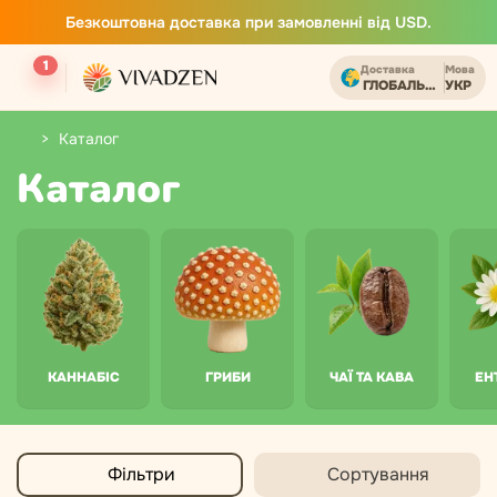
Безкоштовна доставка при замовленні від USD.
1
Доставка
Мова
ГЛОБАЛЬНИЙ
УКР
Каталог
Каталог
КАННАБІС
ГРИБИ
ЧАЇ ТА КАВА
ЕН
Фільтри
Сортування