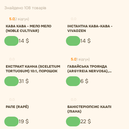
Знайдено 108 товарів
5.0
(2 відгук)
0.0
КАВА КАВА - МЕЛО МЕЛО
ІНСТАНТНА КАВА-КАВА -
(NOBLE CULTIVAR)
VIVADZEN
14
$
14
$
0.0
5.0
(1 відгук)
ЕКСТРАКТ КАННА (SCELETIUM
ГАВАЙСЬКА ТРОЯНДА
TORTUOSUM) 10:1, ПОРОШОК
(ARGYREIA NERVOSA),
НАСІННЯ
31
$
6
$
0.0
0.0
РАПЕ (RAPÉ)
БАНІСТЕРІОПСИС КААПІ
(ЛІАНА)
19
$
22
$