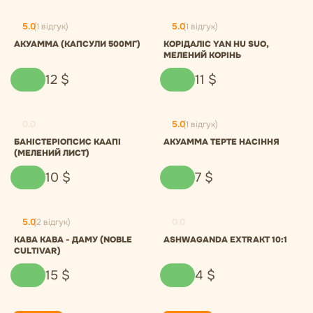
5.0
(1 відгук)
5.0
(1 відгук)
АКУАММА (КАПСУЛИ 500МГ)
КОРІДАЛІС YAN HU SUO,
МЕЛЕНИЙ КОРІНЬ
12
$
11
$
0.0
5.0
(1 відгук)
БАНІСТЕРІОПСИС КААПІ
АКУАММА ТЕРТЕ НАСІННЯ
(МЕЛЕНИЙ ЛИСТ)
10
$
7
$
5.0
(2 відгук)
0.0
КАВА КАВА - ДАМУ (NOBLE
ASHWAGANDA EXTRAKT 10:1
CULTIVAR)
15
$
4
$