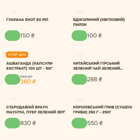
0.0
0.0
ГУАРАНА SHOT 80 МЛ
БДЖОЛИНИЙ (КВІТКОВИЙ)
ПИЛОК
150
₴
100
₴
СУПЕР ЦІНА
0.0
0.0
АШВАГАНДА (КАПСУЛИ
КИТАЙСЬКИЙ ГІРСЬКИЙ
ЕКСТРАКТ) 100 ШТ - 50Г
ЗЕЛЕНИЙ ЧАЙ ЗЕЛЕНИЙ
ТУМАН
560
,
00
288
₴
360
₴
0.0
0.0
СТАРОДАВНІЙ БРАУН
КОРОЛІВСЬКИЙ ГЛИВ (СУШЕНІ
МАУНТІН, ПУЕР ЗЕЛЕНИЙ 357Г
ГРИБИ) 250 Г - 250Г
830
₴
550
₴