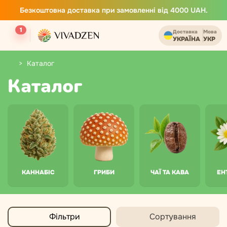
Безкоштовна доставка при замовленні від 4000 UAH.
1
Доставка
Мова
УКРАЇНА
УКР
Каталог
Каталог
КАННАБІС
ГРИБИ
ЧАЇ ТА КАВА
ЕН
Фільтри
Сортування