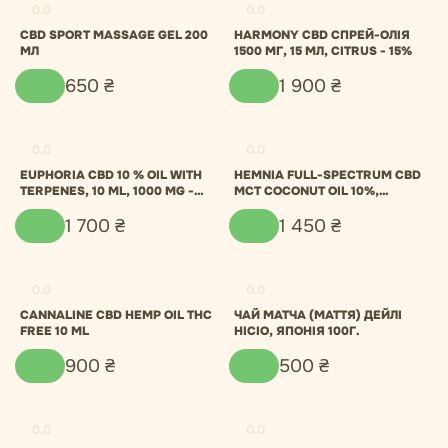
0.0
0.0
CBD SPORT MASSAGE GEL 200
HARMONY CBD СПРЕЙ-ОЛІЯ
МЛ
1500 МГ, 15 МЛ, CITRUS - 15%
650
₴
1
900
₴
0.0
0.0
EUPHORIA CBD 10 % OIL WITH
HEMNIA FULL-SPECTRUM CBD
TERPENES, 10 ML, 1000 MG -
MCT COCONUT OIL 10%,
SLEEP WELL
1000MG, GREEN TEA, 10 ML
1
700
₴
1
450
₴
0.0
0.0
CANNALINE CBD HEMP OIL THC
ЧАЙ МАТЧА (МАТТЯ) ДЕЙЛІ
FREE 10 ML
НІСІО, ЯПОНІЯ 100Г.
900
₴
500
₴
0.0
0.0