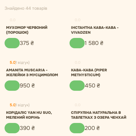
Знайдено 44 товарів
0.0
0.0
МУХОМОР ЧЕРВОНИЙ
ІНСТАНТНА КАВА-КАВА -
(ПОРОШОК)
VIVADZEN
375
₴
1
580
₴
5.0
(1 відгук)
0.0
AMANITA MUSCARIA -
КАВА-КАВА (PIPER
ЖЕЛЕЙКИ З МУСЦИМОЛОМ
METHYSTICUM)
950
₴
450
₴
5.0
(1 відгук)
0.0
КОРІДАЛІС YAN HU SUO,
СПІРУЛІНА НАТУРАЛЬНА В
МЕЛЕНИЙ КОРІНЬ
ТАБЛЕТКАХ З ОЗЕРА ЧЕНХАЙ
390
₴
200
₴