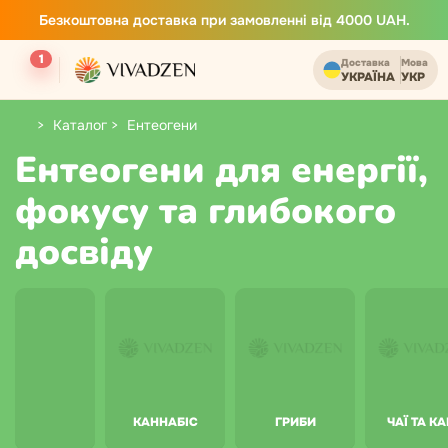
Безкоштовна доставка при замовленні від 4000 UAH.
1
Доставка
Мова
УКРАЇНА
УКР
Каталог
Ентеогени
Ентеогени для енергії,
фокусу та глибокого
досвіду
КАННАБІС
ГРИБИ
ЧАЇ ТА К