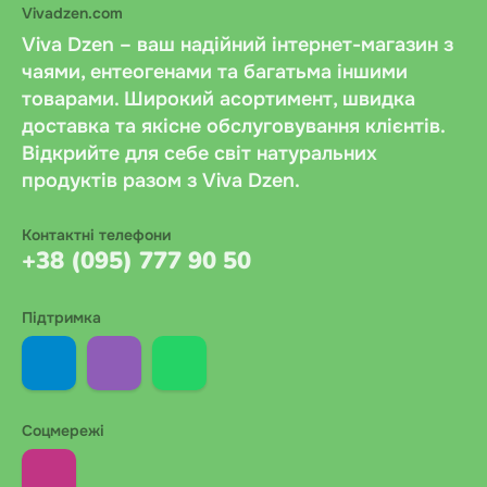
Vivadzen.com
Нової пошти.
Viva Dzen – ваш надійний інтернет-магазин з
чаями, ентеогенами та багатьма іншими
товарами. Широкий асортимент, швидка
доставка та якісне обслуговування клієнтів.
Накладений платіж Нова Пошта
: Накладений
Відкрийте для себе світ натуральних
продуктів разом з Viva Dzen.
платіж через Нову пошту по Україні. Оплата
готівкою або карткою при отриманні. Комісія
Контактні телефони
перевізника становить 2% від суми + 20 грн.
+38 (095) 777 90 50
Підтвердження платежу відбувається автоматично
після видачі посилки.
Підтримка
Банківський переказ
: Оплата банківським
переказом на розрахунковий рахунок. Після
оформлення замовлення надсилаємо реквізити та
Соцмережі
варіабельний символ. Можлива оплата через
онлайн-банк або за QR-кодом. Зарахування коштів