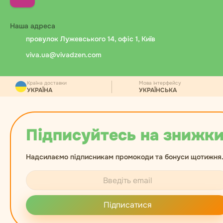
займає від 1 до 24 годин і залежить від банку
клієнта.
Наша адреса
провулок Лужевського 14, офіс 1, Київ
viva.ua@vivadzen.com
Країна доставки
Мова інтерфейсу
УКРАЇНА
УКРАЇНСЬКА
Підписуйтесь на знижки
Надсилаємо підписникам промокоди та бонуси щотижня
Підписатися