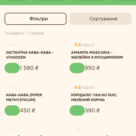
Фільтри
Сортування
Знайдено 7 товарів
0.0
5.0
(1 відгук)
ІНСТАНТНА КАВА-КАВА -
AMANITA MUSCARIA -
VIVADZEN
ЖЕЛЕЙКИ З МУСЦИМОЛОМ
1
580
₴
950
₴
0.0
5.0
(1 відгук)
КАВА-КАВА (PIPER
КОРІДАЛІС YAN HU SUO,
METHYSTICUM)
МЕЛЕНИЙ КОРІНЬ
450
₴
390
₴
0.0
0.0