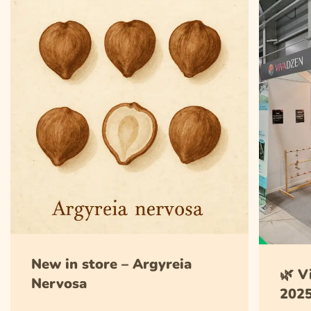
New in store – Argyreia
🌿 V
Nervosa
2025