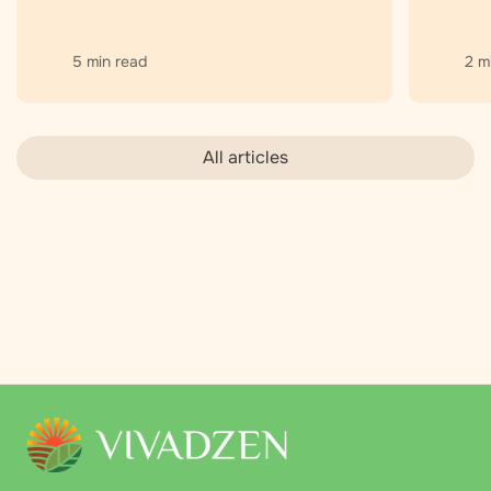
5 min read
2 m
All articles