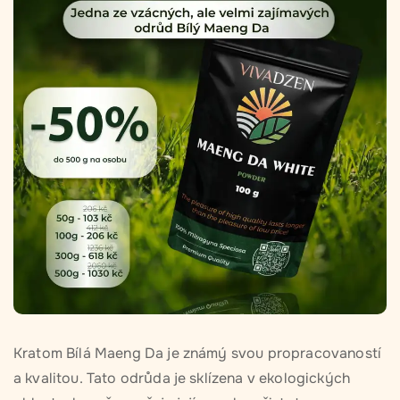
Kratom Bílá Maeng Da je známý svou propracovaností
a kvalitou. Tato odrůda je sklízena v ekologických