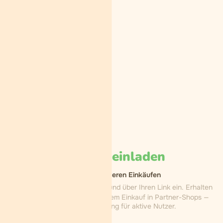
Freunde
einladen
Provision aus deren Einkäufen
Stufe 1
Laden Sie einen Freund über Ihren Link ein. Erhalten
Sie einen Prozentsatz von jedem Einkauf in Partner-Shops —
Ihre direkte Belohnung für aktive Nutzer.