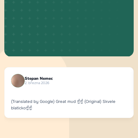
Stepan Nemec
2. března 2026
(Translated by Google) Great mud ☝️☝️ (Original) Skvele
blaticko☝️☝️