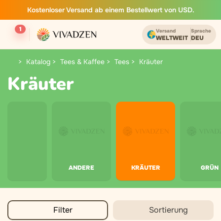
Kostenloser Versand ab einem Bestellwert von USD.
1
Versand
Sprache
WELTWEIT
DEU
Katalog
Tees & Kaffee
Tees
Kräuter
Kräuter
ANDERE
KRÄUTER
GRÜN
Filter
Sortierung