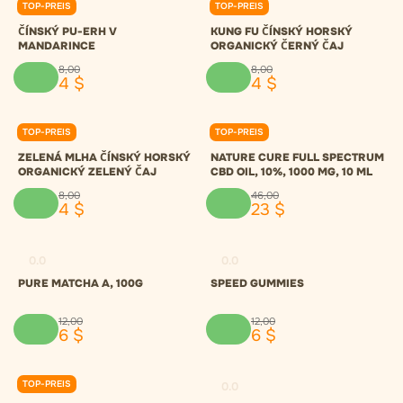
TOP-PREIS
TOP-PREIS
0.0
0.0
ČÍNSKÝ PU-ERH V
KUNG FU ČÍNSKÝ HORSKÝ
MANDARINCE
ORGANICKÝ ČERNÝ ČAJ
8
,
00
8
,
00
4
$
4
$
TOP-PREIS
TOP-PREIS
0.0
0.0
ZELENÁ MLHA ČÍNSKÝ HORSKÝ
NATURE CURE FULL SPECTRUM
ORGANICKÝ ZELENÝ ČAJ
CBD OIL, 10%, 1000 MG, 10 ML
8
,
00
46
,
00
4
$
23
$
0.0
0.0
PURE MATCHA A, 100G
SPEED GUMMIES
12
,
00
12
,
00
6
$
6
$
TOP-PREIS
0.0
0.0