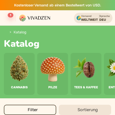
Kostenloser Versand ab einem Bestellwert von USD.
1
Versand
Sprache
WELTWEIT
DEU
Katalog
Katalog
CANNABIS
PILZE
TEES & KAFFEE
EN
Filter
Sortierung