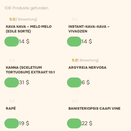
108 Produkte gefunden
5.0
(2 Bewertung)
0.0
KAVA KAVA – MELO MELO
INSTANT-KAVA-KAVA –
(EDLE SORTE)
VIVADZEN
14
$
14
$
0.0
5.0
(1 Bewertung)
KANNA (SCELETIUM
ARGYREIA NERVOSA
TORTUOSUM) EXTRAKT 10:1
31
$
6
$
0.0
0.0
RAPÉ
BANISTERIOPSIS CAAPI VINE
19
$
22
$