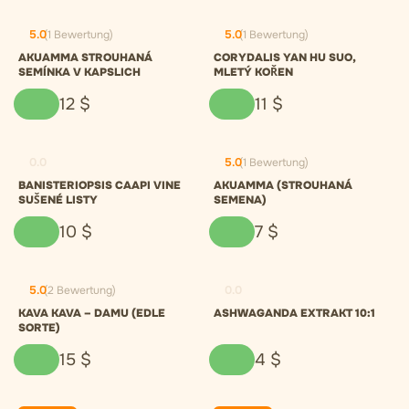
5.0
(1 Bewertung)
5.0
(1 Bewertung)
AKUAMMA STROUHANÁ
CORYDALIS YAN HU SUO,
SEMÍNKA V KAPSLICH
MLETÝ KOŘEN
12
$
11
$
0.0
5.0
(1 Bewertung)
BANISTERIOPSIS CAAPI VINE
AKUAMMA (STROUHANÁ
SUŠENÉ LISTY
SEMENA)
10
$
7
$
5.0
(2 Bewertung)
0.0
KAVA KAVA – DAMU (EDLE
ASHWAGANDA EXTRAKT 10:1
SORTE)
15
$
4
$