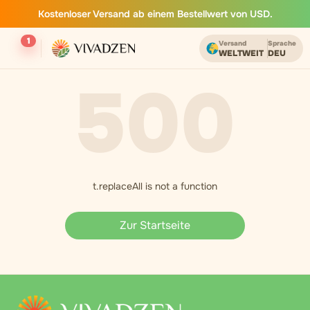
Kostenloser Versand ab einem Bestellwert von USD.
1
Versand
Sprache
WELTWEIT
DEU
500
t.replaceAll is not a function
Zur Startseite