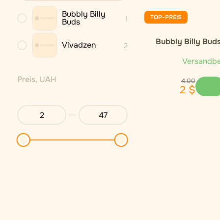
Bubbly Billy
TOP-PREIS
1
Buds
Bubbly Billy Bu
Vivadzen
2
Flavoured (36 
Versandbe
Preis, UAH
4
,
00
2
$