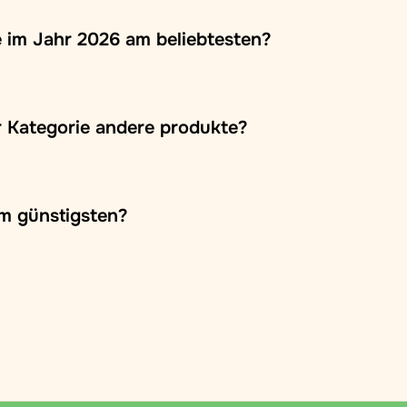
 im Jahr 2026 am beliebtesten?
r Kategorie andere produkte?
va Poshta" in die Filiale oder bis zur Tür des
m günstigsten?
er Zahlung