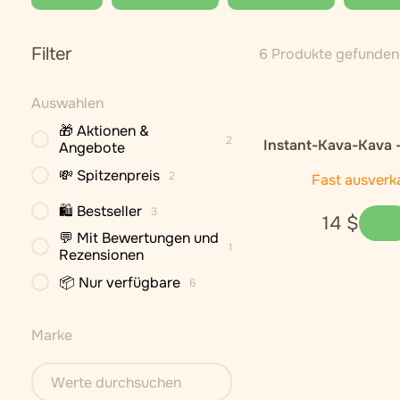
Filter
6 Produkte gefunden
Auswahlen
🎁 Aktionen &
2
Instant-Kava-Kava 
Angebote
💸 Spitzenpreis
2
Fast ausverk
🛍 Bestseller
3
14
$
💬 Mit Bewertungen und
1
Rezensionen
📦 Nur verfügbare
6
Marke