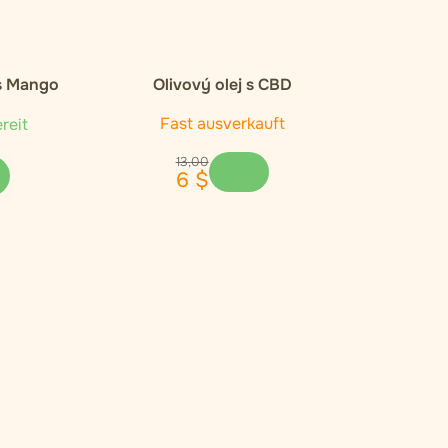
ds Mango
Olivový olej s CBD
mg CBD)
Fast ausverkauft
reit
13
,
00
6
$