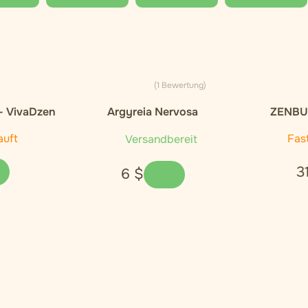
(1 Bewertung)
– VivaDzen
Argyreia Nervosa
ZENBUD
auft
Fas
Versandbereit
3
6
$