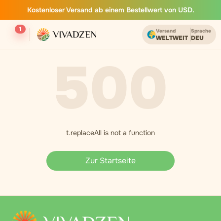
Kostenloser Versand ab einem Bestellwert von USD.
1
Versand
Sprache
WELTWEIT
DEU
500
t.replaceAll is not a function
Zur Startseite