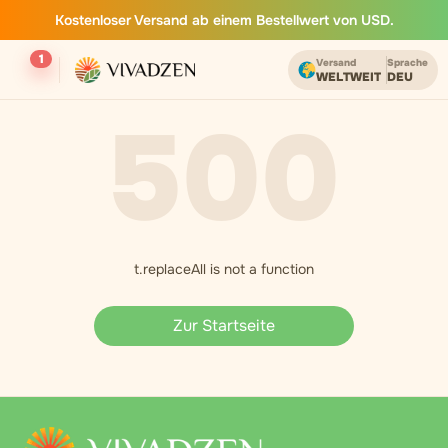
Kostenloser Versand ab einem Bestellwert von USD.
1
Versand
Sprache
WELTWEIT
DEU
500
t.replaceAll is not a function
Zur Startseite