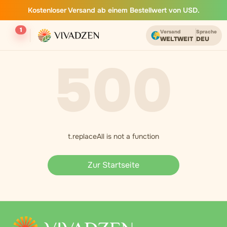
Kostenloser Versand ab einem Bestellwert von USD.
1
Versand
Sprache
WELTWEIT
DEU
500
t.replaceAll is not a function
Zur Startseite