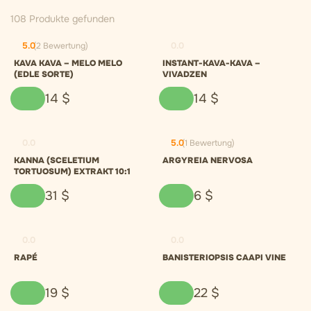
108 Produkte gefunden
5.0
(2 Bewertung)
0.0
KAVA KAVA – MELO MELO
INSTANT-KAVA-KAVA –
(EDLE SORTE)
VIVADZEN
14
$
14
$
0.0
5.0
(1 Bewertung)
KANNA (SCELETIUM
ARGYREIA NERVOSA
TORTUOSUM) EXTRAKT 10:1
31
$
6
$
0.0
0.0
RAPÉ
BANISTERIOPSIS CAAPI VINE
19
$
22
$