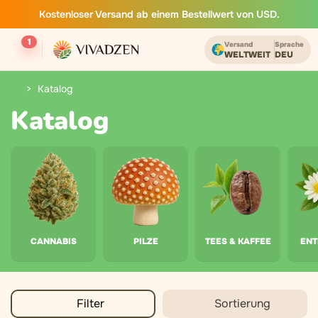
Kostenloser Versand ab einem Bestellwert von USD.
1
Versand
Sprache
WELTWEIT
DEU
Katalog
Katalog
CANNABIS
PILZE
TEES & KAFFEE
EN
Filter
Sortierung