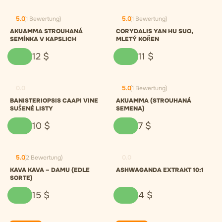
5.0
(1 Bewertung)
5.0
(1 Bewertung)
AKUAMMA STROUHANÁ
CORYDALIS YAN HU SUO,
SEMÍNKA V KAPSLICH
MLETÝ KOŘEN
12
$
11
$
0.0
5.0
(1 Bewertung)
BANISTERIOPSIS CAAPI VINE
AKUAMMA (STROUHANÁ
SUŠENÉ LISTY
SEMENA)
10
$
7
$
5.0
(2 Bewertung)
0.0
KAVA KAVA – DAMU (EDLE
ASHWAGANDA EXTRAKT 10:1
SORTE)
15
$
4
$