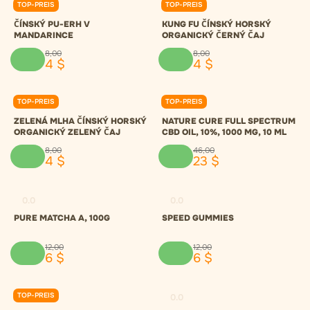
TOP-PREIS
TOP-PREIS
0.0
0.0
ČÍNSKÝ PU-ERH V
KUNG FU ČÍNSKÝ HORSKÝ
MANDARINCE
ORGANICKÝ ČERNÝ ČAJ
8
,
00
8
,
00
4
$
4
$
TOP-PREIS
TOP-PREIS
0.0
0.0
ZELENÁ MLHA ČÍNSKÝ HORSKÝ
NATURE CURE FULL SPECTRUM
ORGANICKÝ ZELENÝ ČAJ
CBD OIL, 10%, 1000 MG, 10 ML
8
,
00
46
,
00
4
$
23
$
0.0
0.0
PURE MATCHA A, 100G
SPEED GUMMIES
12
,
00
12
,
00
6
$
6
$
TOP-PREIS
0.0
0.0