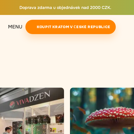
Doprava zdarma u objednávek nad 2000 CZK.
MENU
KOUPIT KRATOM V ČESKÉ REPUBLICE