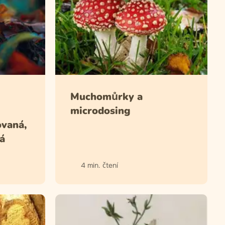
Muchomůrky a
microdosing
vaná,
á
4 min. čtení