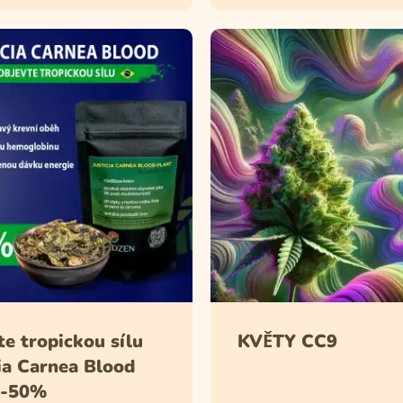
e tropickou sílu
KVĚTY CC9
cia Carnea Blood
 -50%