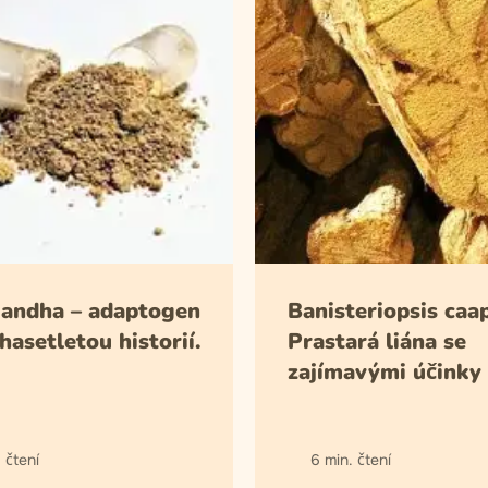
andha – adaptogen
Banisteriopsis caap
asetletou historií.
Prastará liána se
zajímavými účinky
 čtení
6 min. čtení