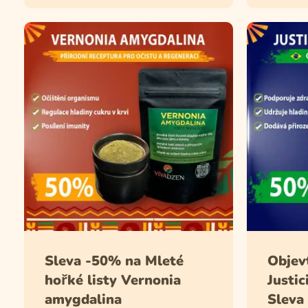
Sleva -50% na Mleté
Objevt
hořké listy Vernonia
Justi
amygdalina
Sleva