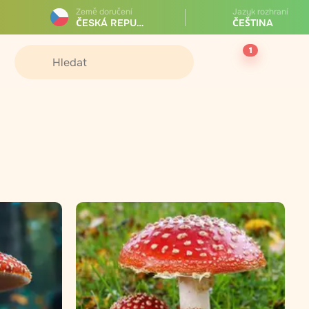
Země doručení
Jazyk rozhraní
ČESKÁ REPUBLIKA
ČEŠTINA
1