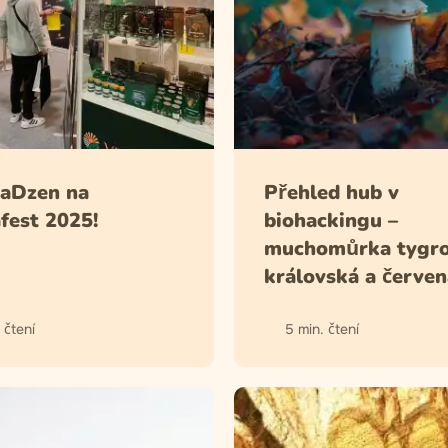
vaDzen na
Přehled hub v
fest 2025!
biohackingu –
muchomůrka tygro
královská a červen
 čtení
5 min. čtení