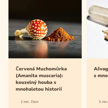
Červená Muchomůrka
Ašvag
(Amanita muscaria):
s mnoh
kouzelný houba s
mnohaletou historií
2 min. čtení
5 min.