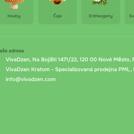
Houby
Čaje
Entheogeny
Su
aše adresa
VivaDzen, Na Bojišti 1471/22, 120 00 Nové Město, 
VivaDzen Kratom - Specializovaná prodejna PML, 
info@vivadzen.com