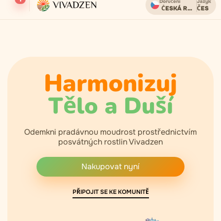
Doručení
Jazyk
ČESKÁ REPUBLIKA
ČES
Doprava zdarma u objednávek nad 2000 CZK.
Harmonizuj
Tělo a Duší
Odemkni pradávnou moudrost prostřednictvím
posvátných rostlin Vivadzen
Nakupovat nyní
PŘIPOJIT SE KE KOMUNITĚ