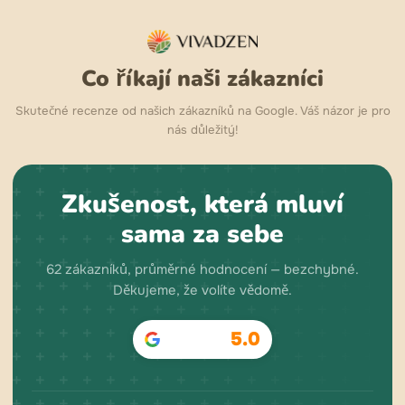
Co říkají naši zákazníci
Skutečné recenze od našich zákazníků na Google. Váš názor je pro
nás důležitý!
Zkušenost, která mluví
sama za sebe
62 zákazníků, průměrné hodnocení — bezchybné.
Děkujeme, že volíte vědomě.
5.0