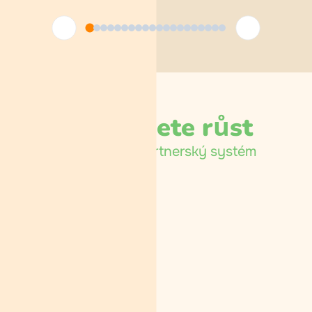
Jak můžete růst
Tříúrovňový
partnerský systém