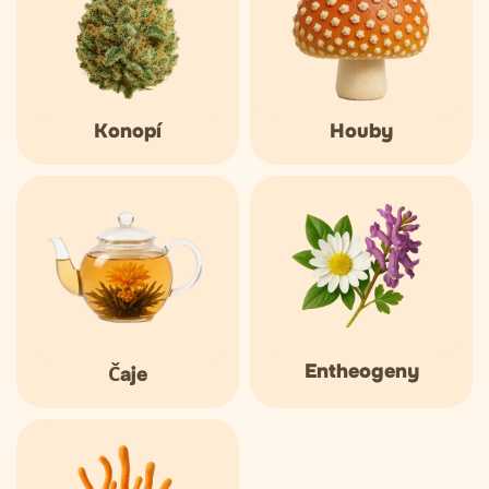
Konopí
Houby
Entheogeny
Čaje