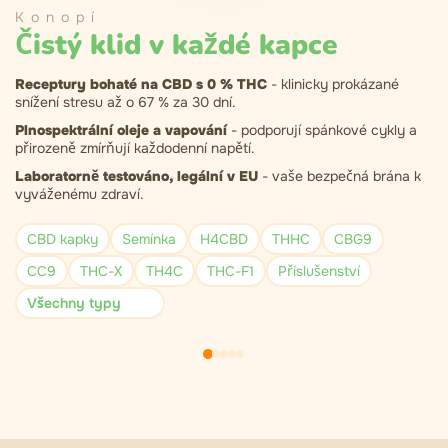
Konopí
Čistý klid v každé kapce
Receptury bohaté na CBD s 0 % THC
- klinicky prokázané
snížení stresu až o 67 % za 30 dní.
Plnospektrální oleje a vapování
- podporují spánkové cykly a
přirozeně zmírňují každodenní napětí.
Laboratorně testováno, legální v EU
- vaše bezpečná brána k
vyváženému zdraví.
CBD kapky
Semínka
H4CBD
THHC
CBG9
CC9
THC-X
TH4C
THC-F1
Příslušenství
Všechny typy