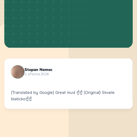
Stepan Nemec
2. března 2026
(Translated by Google) Great mud ☝️☝️ (Original) Skvele
blaticko☝️☝️