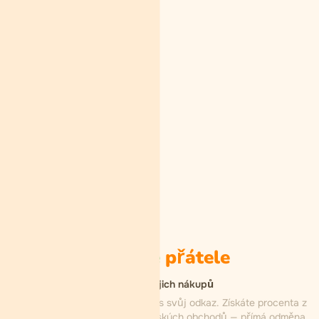
Pozvěte
přátele
Provize z jejich nákupů
Úroveň 1
Pozvěte přítele přes svůj odkaz. Získáte procenta z
každého jeho nákupu u partnerských obchodů — přímá odměna