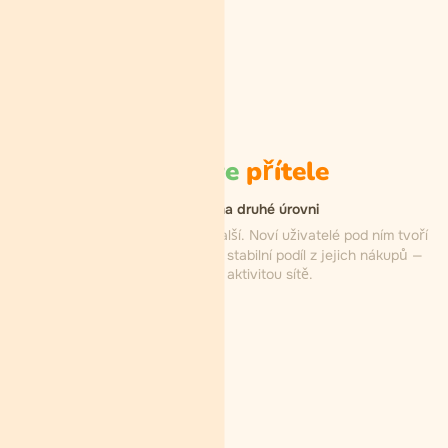
Přítel zve
přítele
Další provize na druhé úrovni
Úroveň 2
Váš přítel pozve další. Noví uživatelé pod ním tvoří
vaši druhou úroveň. Menší, ale stabilní podíl z jejich nákupů —
příjem roste s aktivitou sítě.