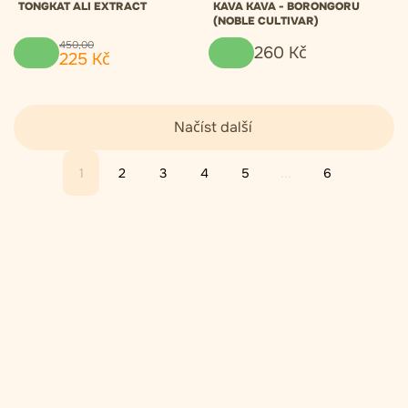
TONGKAT ALI EXTRACT
KAVA KAVA - BORONGORU
(NOBLE CULTIVAR)
450
,
00
260
Kč
225
Kč
Načíst další
1
2
3
4
5
...
6