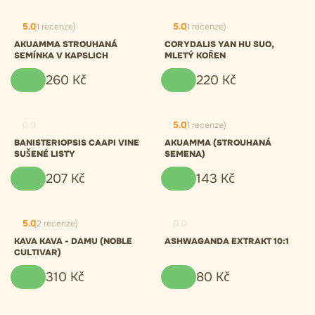
5.0
(1 recenze)
5.0
(1 recenze)
AKUAMMA STROUHANÁ
CORYDALIS YAN HU SUO,
SEMÍNKA V KAPSLICH
MLETÝ KOŘEN
260
Kč
220
Kč
0.0
5.0
(1 recenze)
BANISTERIOPSIS CAAPI VINE
AKUAMMA (STROUHANÁ
SUŠENÉ LISTY
SEMENA)
207
Kč
143
Kč
5.0
(2 recenze)
0.0
KAVA KAVA - DAMU (NOBLE
ASHWAGANDA EXTRAKT 10:1
CULTIVAR)
310
Kč
80
Kč