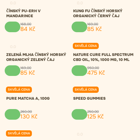
0.0
0.0
ČÍNSKÝ PU-ERH V
KUNG FU ČÍNSKÝ HORSKÝ
MANDARINCE
ORGANICKÝ ČERNÝ ČAJ
168
,
00
169
,
00
84
Kč
85
Kč
SKVĚLÁ CENA
0.0
0.0
ZELENÁ MLHA ČÍNSKÝ HORSKÝ
NATURE CURE FULL SPECTRUM
ORGANICKÝ ZELENÝ ČAJ
CBD OIL, 10%, 1000 MG, 10 ML
169
,
00
950
,
00
85
Kč
475
Kč
SKVĚLÁ CENA
SKVĚLÁ CENA
0.0
0.0
PURE MATCHA A, 100G
SPEED GUMMIES
260
,
00
250
,
00
130
Kč
125
Kč
SKVĚLÁ CENA
0.0
0.0