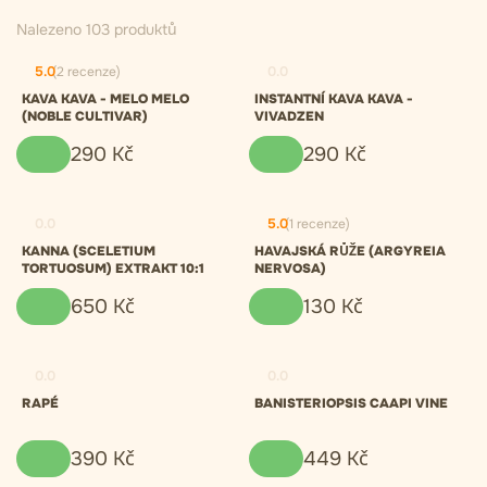
Nalezeno 103 produktů
5.0
(2 recenze)
0.0
KAVA KAVA - MELO MELO
INSTANTNÍ KAVA KAVA -
(NOBLE CULTIVAR)
VIVADZEN
290
Kč
290
Kč
0.0
5.0
(1 recenze)
KANNA (SCELETIUM
HAVAJSKÁ RŮŽE (ARGYREIA
TORTUOSUM) EXTRAKT 10:1
NERVOSA)
650
Kč
130
Kč
0.0
0.0
RAPÉ
BANISTERIOPSIS CAAPI VINE
390
Kč
449
Kč