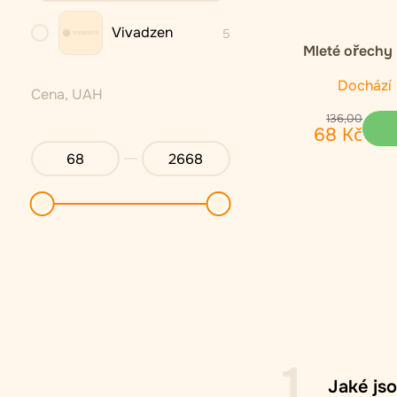
Vivadzen
5
Mleté ořechy
Dochází
Cena, UAH
136
,
00
68
Kč
1
Jaké jso