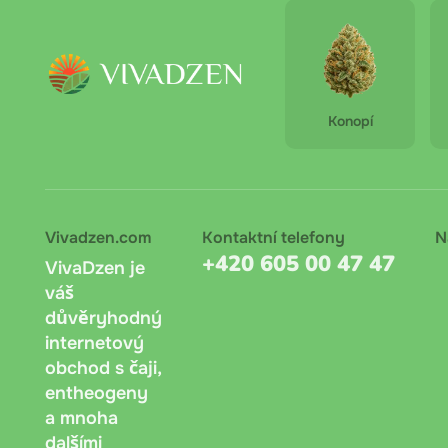
Mlet
Platba 
Doporuč
Konopí
Bankov
lze onl
Dobírka
dokladu
Vivadzen.com
Kontaktní telefony
N
+420 605 00 47 47
VivaDzen je
váš
důvěryhodný
internetový
obchod s čaji,
entheogeny
a mnoha
dalšími