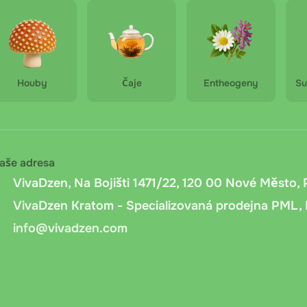
é ořechy Kola
při převzetí
: Platba v hotovosti nebo kartou při osobním odb
ujeme mít připravenou přesnou částku.
ní převod
Houby
: Bankovní převod na účet společnosti. Po objednání
Čaje
Entheogeny
Su
ine bankovnictvím nebo QR kódem. Připsání peněz trvá 1 až 2
 Messenger.cz
: Platba při doručení přes Messenger.cz. Při 
 a vyžádá si podpis pro potvrzení převzetí.
aše adresa
VivaDzen, Na Bojišti 1471/22, 120 00 Nové Město, 
VivaDzen Kratom - Specializovaná prodejna PML, 
info@vivadzen.com