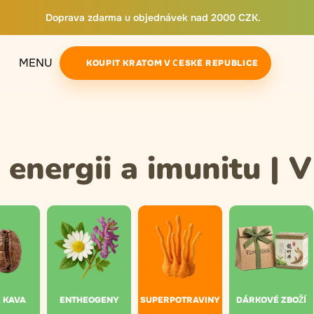
Doprava zdarma u objednávek nad 2000 CZK.
MENU
KOUPIT KRATOM V ČESKÉ REPUBLICE
 energii a imunitu | 
& KAVA
ENTHEOGENY
SUPERPOTRAVINY
DÁRKOVÉ ZBOŽÍ