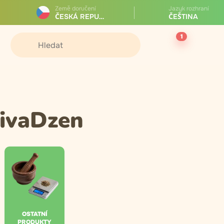
Země doručení
Jazyk rozhraní
ČESKÁ REPUBLIKA
ČEŠTINA
1
VivaDzen
OSTATNÍ
PRODUKTY