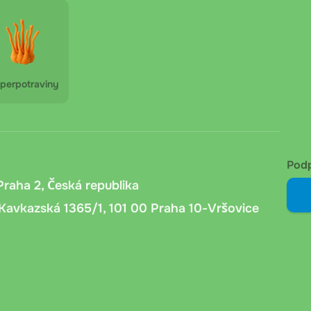
ěru ve výdejním místě. Bez dalších poplatků.
 obdržíte platební údaje a variabilní symbol. Platit
perpotraviny
4 hodin podle banky zákazníka.
předání kurýr ověří věk příjemce, zaznamená číslo
Pod
Praha 2, Česká republika
Kavkazská 1365/1, 101 00 Praha 10-Vršovice