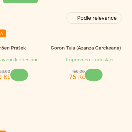
Podle relevance
NA
nšen Prášek
Goron Tula (Azanza Garckeana)
aveno k odeslání
Připraveno k odeslání
20
,
00
150
,
00
0
Kč
75
Kč