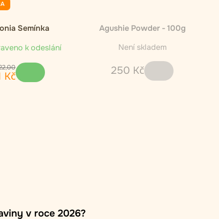
NA
fonia Semínka
Agushie Powder - 100g
Není skladem
aveno k odeslání
22
,
00
250
Kč
1
Kč
raviny v roce 2026?