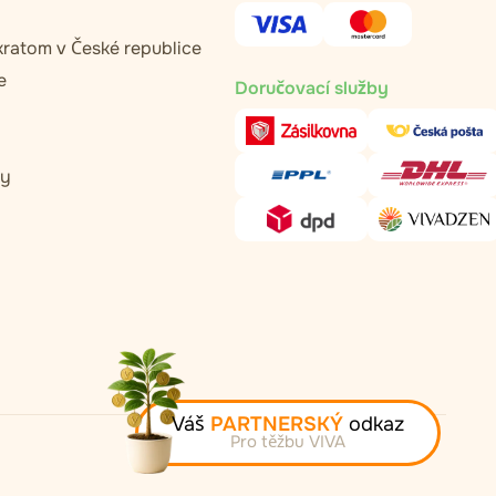
kratom v České republice
e
Doručovací služby
ty
Váš
PARTNERSKÝ
odkaz
Pro těžbu VIVA