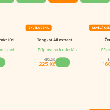
SKVĚLÁ CENA
SKVĚLÁ CE
akt 10:1
Tongkat Ali extract
Že
odeslání
Připraveno k odeslání
Připr
450
,
00
3
225
Kč
16