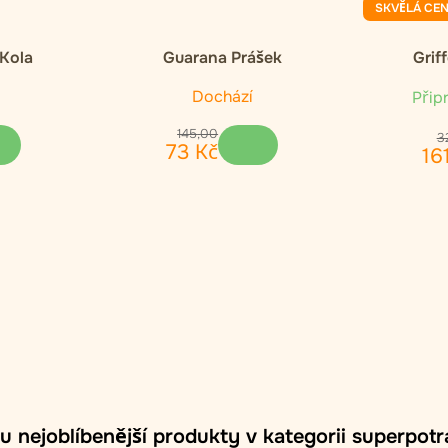
SKVĚLÁ CE
 Kola
Guarana Prášek
Grif
Dochází
Připr
145
,
00
3
73
Kč
16
u nejoblíbenější produkty v kategorii superpot