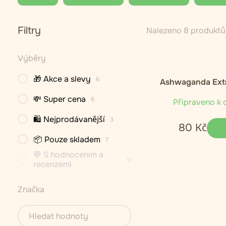
Filtry
Nalezeno 8 produktů
Výběry
🎁 Akce a slevy
6
Ashwaganda Extr
💸 Super cena
6
Připraveno k 
🛍 Nejprodávanější
3
80
Kč
📦 Pouze skladem
7
💬 S hodnocením a
0
recenzemi
Značka