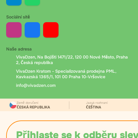
Sociální sítě
Naše adresa
VivaDzen, Na Bojišti 1471/22, 120 00 Nové Město, Praha
2, Česká republika
VivaDzen Kratom - Specializovaná prodejna PML,
Kavkazská 1365/1, 101 00 Praha 10-Vršovice
info@vivadzen.com
Země doručení
Jazyk rozhraní
ČESKÁ REPUBLIKA
ČEŠTINA
Přihlaste se k odběru slev