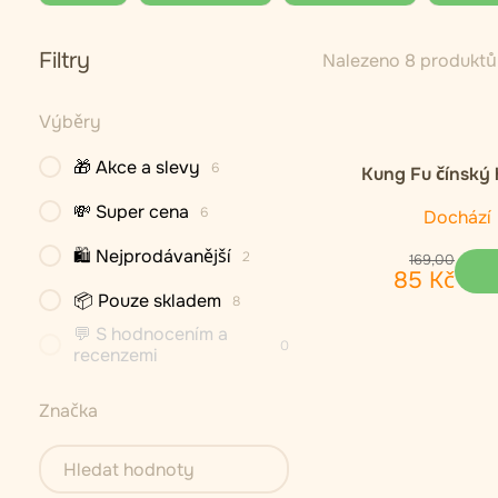
Filtry
Nalezeno 8 produktů
Výběry
🎁 Akce a slevy
6
Kung Fu čínský
organický čern
💸 Super cena
6
Dochází
🛍 Nejprodávanější
2
169
,
00
85
Kč
📦 Pouze skladem
8
💬 S hodnocením a
0
recenzemi
Značka