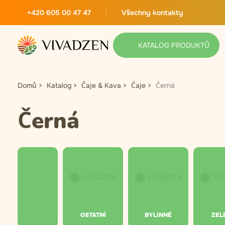
+420 605 00 47 47
Všechny kontakty
KATALOG PRODUKTŮ
Domů
Katalog
Čaje & Kava
Čaje
Černá
Černá
OSTATNÍ
BYLINNÉ
ZEL