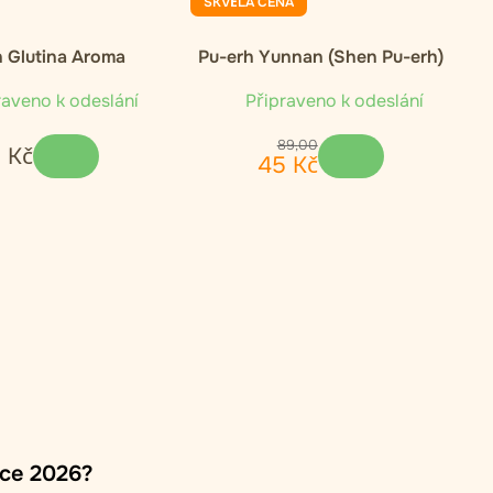
SKVĚLÁ CENA
h Glutina Aroma
Pu-erh Yunnan (Shen Pu-erh)
aveno k odeslání
Připraveno k odeslání
89
,
00
6
Kč
45
Kč
oce 2026?