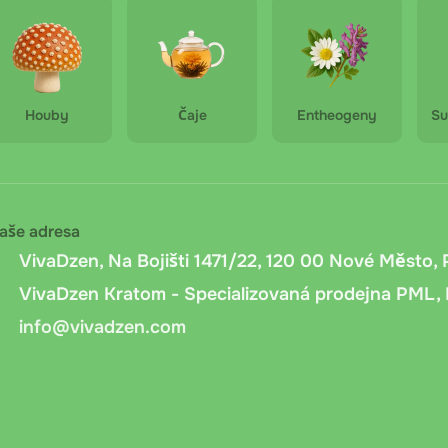
rh Yunnan (Shen Pu-erh) - 50g
při převzetí
: Platba v hotovosti nebo kartou při osobním odb
ujeme mít připravenou přesnou částku.
ní převod
Houby
: Bankovní převod na účet společnosti. Po objednání
Čaje
Entheogeny
Su
ine bankovnictvím nebo QR kódem. Připsání peněz trvá 1 až 2
 Messenger.cz
: Platba při doručení přes Messenger.cz. Při 
 a vyžádá si podpis pro potvrzení převzetí.
aše adresa
VivaDzen, Na Bojišti 1471/22, 120 00 Nové Město, 
VivaDzen Kratom - Specializovaná prodejna PML, 
info@vivadzen.com