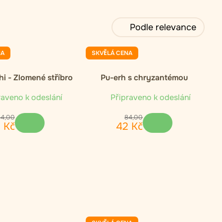
Podle relevance
NA
SKVĚLÁ CENA
i - Zlomené stříbro
Pu-erh s chryzantémou
aveno k odeslání
Připraveno k odeslání
84
,
00
84
,
00
2
Kč
42
Kč