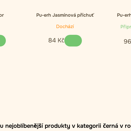
or
Pu-erh Jasmínová příchuť
Pu-er
Dochází
Připr
84
Kč
9
u nejoblíbenější produkty v kategorii černá v r