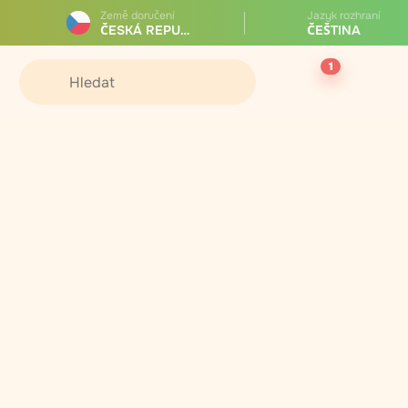
Země doručení
Jazyk rozhraní
ČESKÁ REPUBLIKA
ČEŠTINA
1