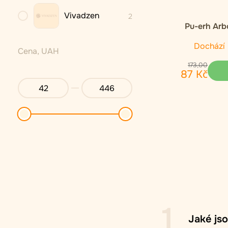
Vivadzen
2
Pu-erh Arb
Dochází
Cena, UAH
173
,
00
87
Kč
1
Jaké jso