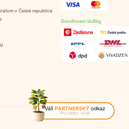
kratom v České republice
e
Doručovací služby
ty
Váš
PARTNERSKÝ
odkaz
Pro těžbu VIVA