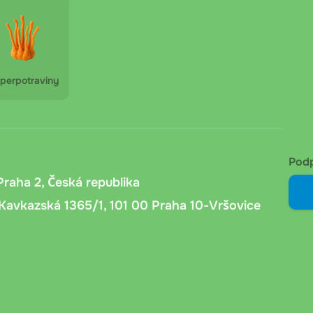
ěru ve výdejním místě. Bez dalších poplatků.
 obdržíte platební údaje a variabilní symbol. Platit
perpotraviny
4 hodin podle banky zákazníka.
předání kurýr ověří věk příjemce, zaznamená číslo
Pod
Praha 2, Česká republika
Kavkazská 1365/1, 101 00 Praha 10-Vršovice