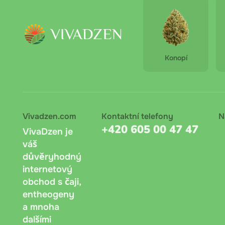
Pu-e
Platba 
Doporuč
Konopí
Bankov
lze onl
Dobírka
dokladu
Vivadzen.com
Kontaktní telefony
N
+420 605 00 47 47
VivaDzen je
váš
důvěryhodný
internetový
obchod s čaji,
entheogeny
a mnoha
dalšími