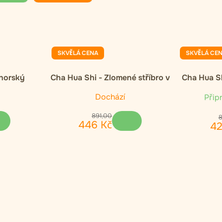
SKVĚLÁ CENA
SKVĚLÁ CE
 horský
Cha Hua Shi - Zlomené stříbro v
Cha Hua Sh
ý čaj
dárkovém balení 300g
Dochází
Připr
891
,
00
446
Kč
4