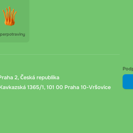
ěru ve výdejním místě. Bez dalších poplatků.
 obdržíte platební údaje a variabilní symbol. Platit
perpotraviny
4 hodin podle banky zákazníka.
předání kurýr ověří věk příjemce, zaznamená číslo
Pod
Praha 2, Česká republika
Kavkazská 1365/1, 101 00 Praha 10-Vršovice