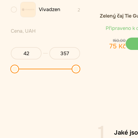
Vivadzen
2
Zelený čaj Tie G
Připraveno k 
Cena, UAH
150
,
00
75
Kč
1
Jaké jso