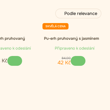
Podle relevance
SKVĚLÁ CENA
rh pruhovaný
Pu-erh pruhovaný s jasmínem
aveno k odeslání
Připraveno k odeslání
84
,
00
4
Kč
42
Kč