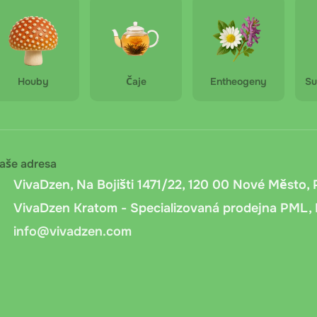
ný čaj Tie Guan Yin - 50g
při převzetí
: Platba v hotovosti nebo kartou při osobním odb
ujeme mít připravenou přesnou částku.
ní převod
Houby
: Bankovní převod na účet společnosti. Po objednání
Čaje
Entheogeny
Su
ine bankovnictvím nebo QR kódem. Připsání peněz trvá 1 až 2
 Messenger.cz
: Platba při doručení přes Messenger.cz. Při 
 a vyžádá si podpis pro potvrzení převzetí.
aše adresa
VivaDzen, Na Bojišti 1471/22, 120 00 Nové Město, 
VivaDzen Kratom - Specializovaná prodejna PML, 
info@vivadzen.com