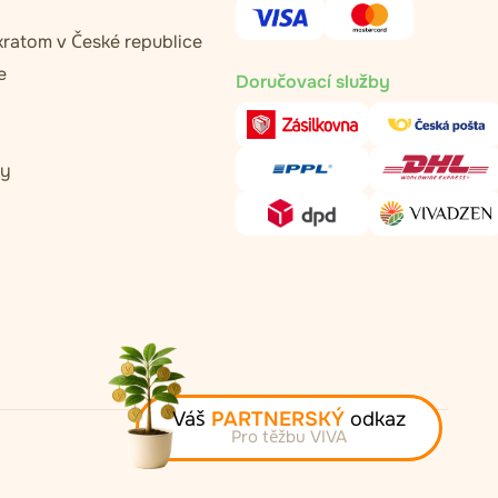
kratom v České republice
e
Doručovací služby
ty
Váš
PARTNERSKÝ
odkaz
Pro těžbu VIVA