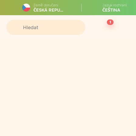
Země doručení
Jazyk rozhraní
ČESKÁ REPUBLIKA
ČEŠTINA
1