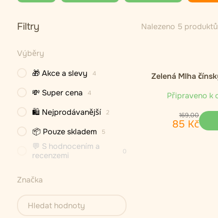
Filtry
Nalezeno 5 produktů
Výběry
🎁 Akce a slevy
4
Zelená Mlha čínsk
organický zele
💸 Super cena
4
Připraveno k 
🛍 Nejprodávanější
2
169
,
00
85
Kč
📦 Pouze skladem
5
💬 S hodnocením a
0
recenzemi
Značka