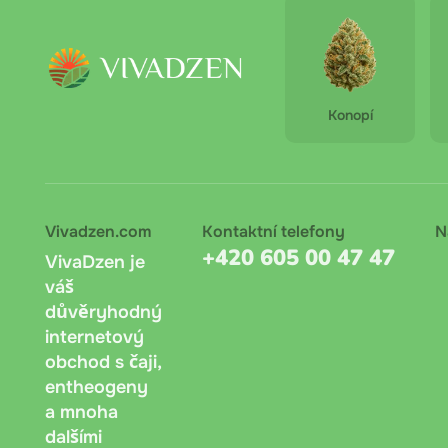
Zele
Platba 
Doporuč
Konopí
Bankov
lze onl
Dobírka
dokladu
Vivadzen.com
Kontaktní telefony
N
+420 605 00 47 47
VivaDzen je
váš
důvěryhodný
internetový
obchod s čaji,
entheogeny
a mnoha
dalšími