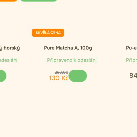
SKVĚLÁ CENA
ý horský
Pure Matcha A, 100g
Pu-e
ný čaj
odeslání
Připraveno k odeslání
Připr
260
,
00
8
130
Kč