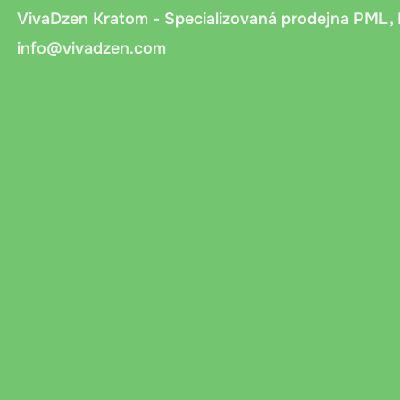
 Messenger.cz
: Platba při doručení přes Messenger.cz. Při 
VivaDzen Kratom - Specializovaná prodejna PML, 
 a vyžádá si podpis pro potvrzení převzetí.
info@vivadzen.com