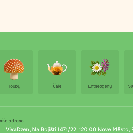
e si při objednávce volí pohodlné výdejní místo. Cena je v 
asilkovna
: Kurýrní doručení Zasilkovna v České republice a 
 adresu do 2–5 dnů. Cena závisí na zemi a hmotnosti a počí
 Zasilkovna
: Dobírka prostřednictvím Zasilkovna v České rep
l k dispozici). Poplatek dopravce: fixních 15 CZK + 1 % z hod
automaticky.
Houby
Čaje
Entheogeny
Su
při převzetí
: Platba v hotovosti nebo kartou při osobním odb
ujeme mít připravenou přesnou částku.
ní převod
: Bankovní převod na účet společnosti. Po objednání
aše adresa
ine bankovnictvím nebo QR kódem. Připsání peněz trvá 1 až 2
VivaDzen, Na Bojišti 1471/22, 120 00 Nové Město, 