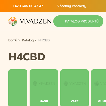
+420 605 00 47 47
Všechny kontakty
KATALOG PRODUKTŮ
Domů
Katalog
H4CBD
H4CBD
HASH
VAPE
GUM