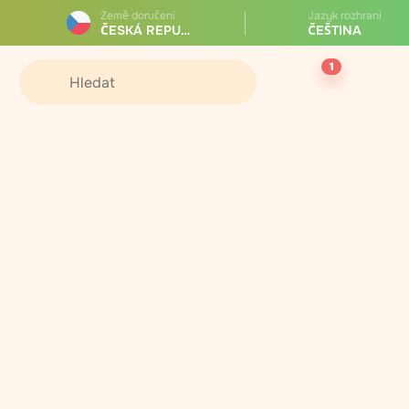
Země doručení
Jazyk rozhraní
ČESKÁ REPUBLIKA
ČEŠTINA
1