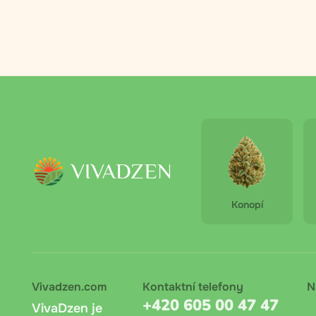
Příjemc
Kurýr Z
zadanou
Dobírka
terminá
počítá 
Konopí
Platba 
Doporuč
Bankov
Vivadzen.com
Kontaktní telefony
N
lze onl
+420 605 00 47 47
VivaDzen je