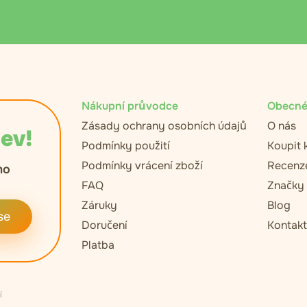
Nákupní průvodce
Obecné
Zásady ochrany osobních údajů
O nás
lev!
Podmínky použití
Koupit 
Podmínky vrácení zboží
Recenz
mo
FAQ
Značky
Záruky
Blog
se
Doručení
Kontak
Platba
í