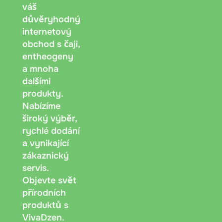
váš
Dobírka
důvěryhodný
dokladu
internetový
obchod s čaji,
entheogeny
a mnoha
dalšími
produkty.
Nabízíme
široký výběr,
rychlé dodání
a vynikající
zákaznický
servis.
Objevte svět
přírodních
produktů s
VivaDzen.