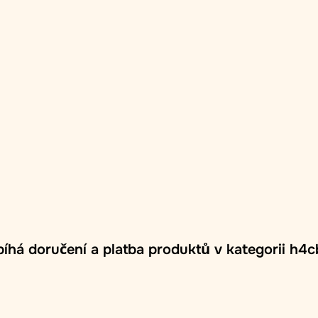
íhá doručení a platba produktů v kategorii h4
a/box Zasilkovna
: Doručení do výdejních míst Zasilkovna p