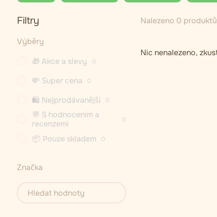
Filtry
Nalezeno 0 produktů
Výběry
Nic nenalezeno, zkust
🎁 Akce a slevy
0
💸 Super cena
0
🛍 Nejprodávanější
0
💬 S hodnocením a
0
recenzemi
📦 Pouze skladem
0
Značka