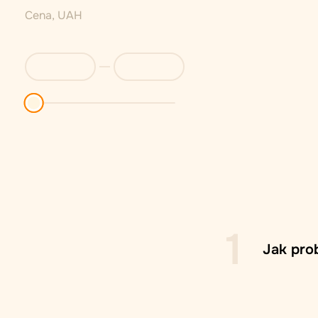
Cena, UAH
1
Jak prob
Pobočk