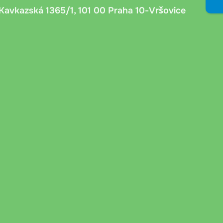
předání kurýr ověří věk příjemce, zaznamená číslo
Kavkazská 1365/1, 101 00 Praha 10-Vršovice