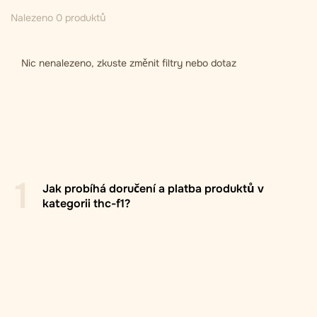
Nalezeno 0 produktů
Nic nenalezeno, zkuste změnit filtry nebo dotaz
1
Jak probíhá doručení a platba produktů v
kategorii thc-f1?
Pobočka/box Zasilkovna
: Doručení do výdejních míst
Zasilkovna po celé Evropě, obvykle do 2–5
pracovních dnů. Příjemce si při objednávce volí