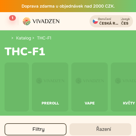
Doprava zdarma u objednávek nad 2000 CZK.
1
Doručení
Jazyk
ČESKÁ REPUBLIKA
ČES
Katalog
THC-F1
THC-F1
PREROLL
VAPE
KVĚTY
Filtry
Řazení