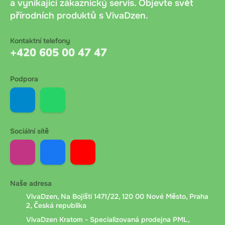
automaticky.
a vynikající zákaznický servis. Objevte svět
přírodních produktů s VivaDzen.
Platba při převzetí
: Platba v hotovosti nebo kartou
při osobním odběru ve výdejním místě. Bez dalších
Kontaktní telefony
+420 605 00 47 47
poplatků. Doporučujeme mít připravenou přesnou
částku.
Podpora
Bankovní převod
: Bankovní převod na účet
společnosti. Po objednání obdržíte platební údaje a
variabilní symbol. Platit lze online bankovnictvím
Sociální sítě
nebo QR kódem. Připsání peněz trvá 1 až 24 hodin
podle banky zákazníka.
Dobírka Messenger.cz
: Platba při doručení přes
Naše adresa
Messenger.cz. Při předání kurýr ověří věk příjemce,
VivaDzen, Na Bojišti 1471/22, 120 00 Nové Město, Praha
zaznamená číslo dokladu a vyžádá si podpis pro
2, Česká republika
potvrzení převzetí.
VivaDzen Kratom - Specializovaná prodejna PML,