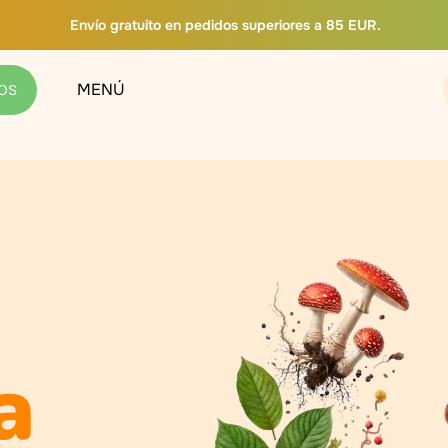
Envío gratuito en pedidos superiores a 85 EUR.
MENÚ
OS
a