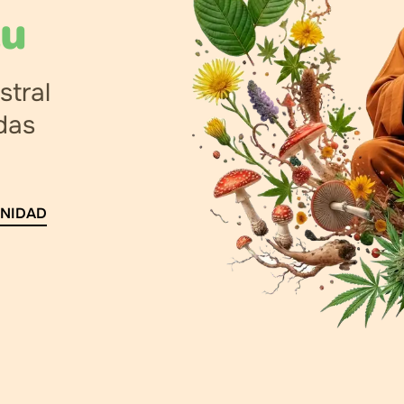
tu
stral
das
UNIDAD