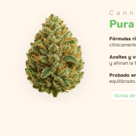
Cann
Pura
Fórmulas r
clínicament
Aceites y 
y alivian la
Probado en 
equilibrado
Gotas de