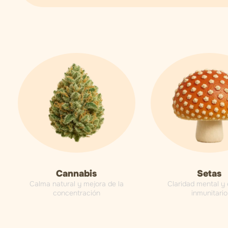
Cannabis
Setas
Calma natural y mejora de la
Claridad mental y
concentración
inmunitario