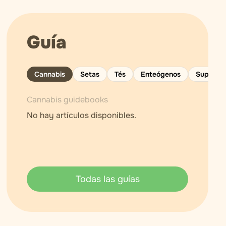
Guía
Cannabis
Setas
Tés
Enteógenos
Superali
Cannabis guidebooks
No hay artículos disponibles.
Todas las guías