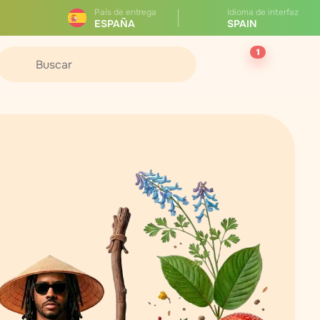
País de entrega
Idioma de interfaz
ESPAÑA
SPAIN
1