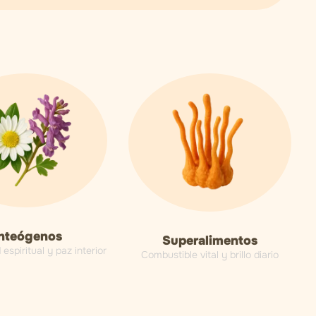
nteógenos
Superalimentos
espiritual y paz interior
Combustible vital y brillo diario