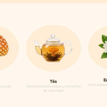
E
Tés
Profundidad 
Desintoxicación suave y momentos
 escudo
de serenidad