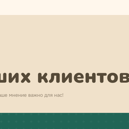
их клиенто
аше мнение важно для нас!