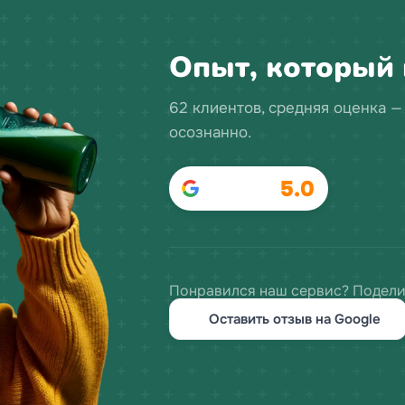
Опыт, который 
62 клиентов, средняя оценка —
осознанно.
5.0
Понравился наш сервис? Подели
Оставить отзыв на Google