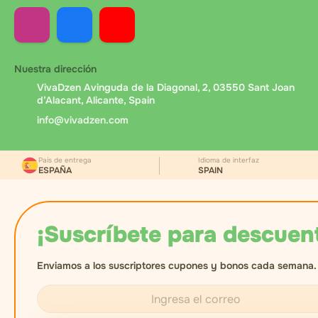
Nuestra dirección
VivaDzen Avinguda de la Diagonal, 2, 03550 Sant Joan
d’Alacant, Alicante, Spain
info@vivadzen.com
País de entrega
Idioma de interfaz
ESPAÑA
SPAIN
¡Suscríbete para descuen
Enviamos a los suscriptores cupones y bonos cada semana.