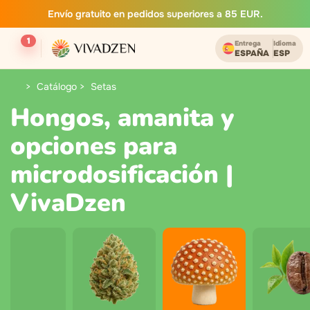
Envío gratuito en pedidos superiores a 85 EUR.
1
Entrega
Idioma
ESPAÑA
ESP
Catálogo
Setas
Hongos, amanita y
opciones para
microdosificación |
VivaDzen