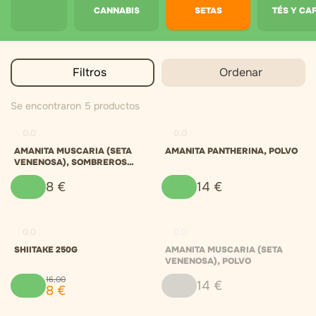
CANNABIS
SETAS
TÉS Y CA
Filtros
Ordenar
Se encontraron 5 productos
0.0
0.0
AMANITA MUSCARIA (SETA
AMANITA PANTHERINA, POLVO
VENENOSA), SOMBREROS
SECOS
8
€
14
€
0.0
0.0
SHIITAKE 250G
AMANITA MUSCARIA (SETA
VENENOSA), POLVO
16
,
00
14
€
8
€