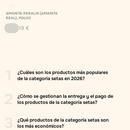
0.0
AMANITA REGALIS (AMANITA
REAL), POLVO
19
€
1
¿Cuáles son los productos más populares
de la categoría setas en 2026?
2
¿Cómo se gestionan la entrega y el pago de
los productos de la categoría setas?
Korálovec ježatý celá houba - 100g
3
¿Qué productos de la categoría setas son
Korálovec ježatý (mletý) - 50g
los más económicos?