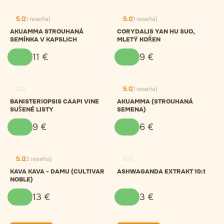
5.0
(1 reseña)
5.0
(1 reseña)
AKUAMMA STROUHANÁ
CORYDALIS YAN HU SUO,
SEMÍNKA V KAPSLICH
MLETÝ KOŘEN
11
€
9
€
0.0
5.0
(1 reseña)
BANISTERIOPSIS CAAPI VINE
AKUAMMA (STROUHANÁ
SUŠENÉ LISTY
SEMENA)
9
€
6
€
5.0
(2 reseña)
0.0
KAVA KAVA - DAMU (CULTIVAR
ASHWAGANDA EXTRAKT 10:1
NOBLE)
13
€
3
€