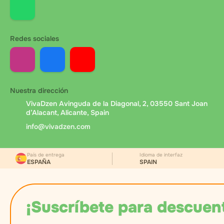
Redes sociales
Nuestra dirección
VivaDzen Avinguda de la Diagonal, 2, 03550 Sant Joan
d’Alacant, Alicante, Spain
info@vivadzen.com
País de entrega
Idioma de interfaz
ESPAÑA
SPAIN
¡Suscríbete para descuen