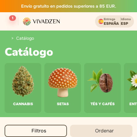
Envío gratuito en pedidos superiores a 85 EUR.
1
Entrega
Idioma
ESPAÑA
ESP
Catálogo
Catálogo
CANNABIS
SETAS
TÉS Y CAFÉS
EN
Filtros
Ordenar