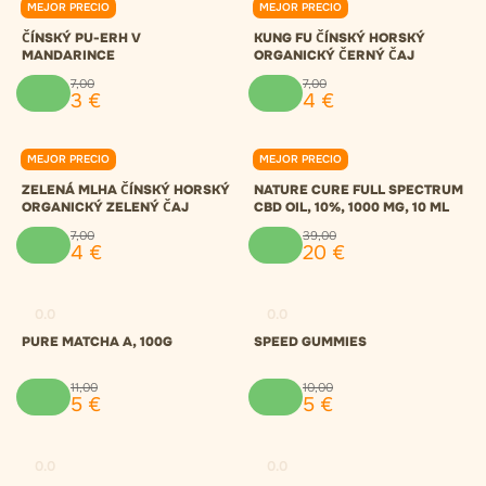
MEJOR PRECIO
MEJOR PRECIO
0.0
0.0
ČÍNSKÝ PU-ERH V
KUNG FU ČÍNSKÝ HORSKÝ
MANDARINCE
ORGANICKÝ ČERNÝ ČAJ
7
,
00
7
,
00
3
€
4
€
MEJOR PRECIO
MEJOR PRECIO
0.0
0.0
ZELENÁ MLHA ČÍNSKÝ HORSKÝ
NATURE CURE FULL SPECTRUM
ORGANICKÝ ZELENÝ ČAJ
CBD OIL, 10%, 1000 MG, 10 ML
7
,
00
39
,
00
4
€
20
€
0.0
0.0
PURE MATCHA A, 100G
SPEED GUMMIES
11
,
00
10
,
00
5
€
5
€
0.0
0.0