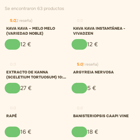
Se encontraron 63 productos
5.0
(2 reseña)
0.0
KAVA KAVA – MELO MELO
KAVA KAVA INSTANTÁNEA -
(VARIEDAD NOBLE)
VIVADZEN
12
€
12
€
0.0
5.0
(1 reseña)
EXTRACTO DE KANNA
ARGYREIA NERVOSA
(SCELETIUM TORTUOSUM) 10:1,
POLVO
27
€
5
€
0.0
0.0
RAPÉ
BANISTERIOPSIS CAAPI VINE
16
€
18
€