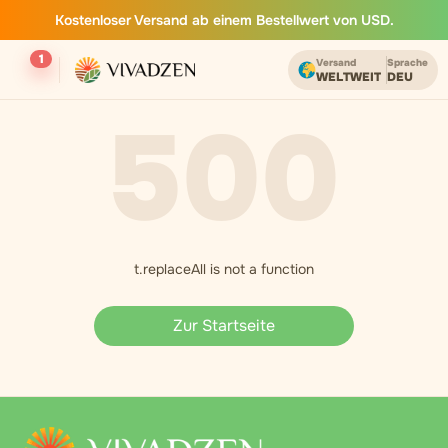
Kostenloser Versand ab einem Bestellwert von USD.
1
Versand
Sprache
WELTWEIT
DEU
500
t.replaceAll is not a function
Zur Startseite