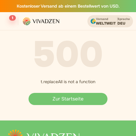
Kostenloser Versand ab einem Bestellwert von USD.
1
Versand
Sprache
WELTWEIT
DEU
500
t.replaceAll is not a function
Zur Startseite