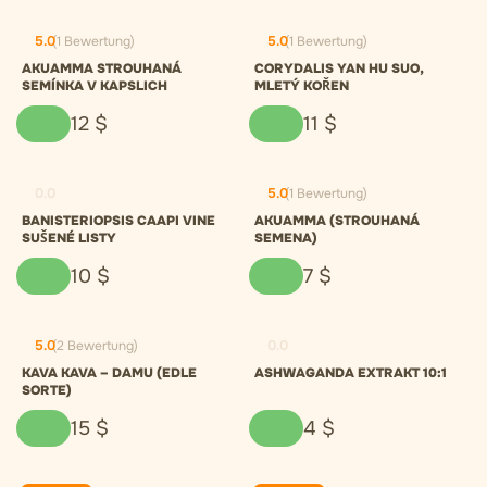
5.0
(1 Bewertung)
5.0
(1 Bewertung)
AKUAMMA STROUHANÁ
CORYDALIS YAN HU SUO,
SEMÍNKA V KAPSLICH
MLETÝ KOŘEN
12
$
11
$
0.0
5.0
(1 Bewertung)
BANISTERIOPSIS CAAPI VINE
AKUAMMA (STROUHANÁ
SUŠENÉ LISTY
SEMENA)
10
$
7
$
5.0
(2 Bewertung)
0.0
KAVA KAVA – DAMU (EDLE
ASHWAGANDA EXTRAKT 10:1
SORTE)
15
$
4
$