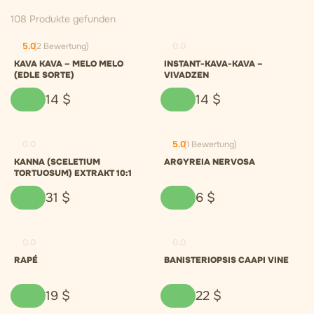
108 Produkte gefunden
5.0
(2 Bewertung)
0.0
KAVA KAVA – MELO MELO
INSTANT-KAVA-KAVA –
(EDLE SORTE)
VIVADZEN
14
$
14
$
0.0
5.0
(1 Bewertung)
KANNA (SCELETIUM
ARGYREIA NERVOSA
TORTUOSUM) EXTRAKT 10:1
31
$
6
$
0.0
0.0
RAPÉ
BANISTERIOPSIS CAAPI VINE
19
$
22
$