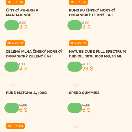
TOP-PREIS
TOP-PREIS
0.0
0.0
ČÍNSKÝ PU-ERH V
KUNG FU ČÍNSKÝ HORSKÝ
MANDARINCE
ORGANICKÝ ČERNÝ ČAJ
8
,
00
8
,
00
4
$
4
$
TOP-PREIS
TOP-PREIS
0.0
0.0
ZELENÁ MLHA ČÍNSKÝ HORSKÝ
NATURE CURE FULL SPECTRUM
ORGANICKÝ ZELENÝ ČAJ
CBD OIL, 10%, 1000 MG, 10 ML
8
,
00
46
,
00
4
$
23
$
0.0
0.0
PURE MATCHA A, 100G
SPEED GUMMIES
12
,
00
12
,
00
6
$
6
$
TOP-PREIS
0.0
0.0