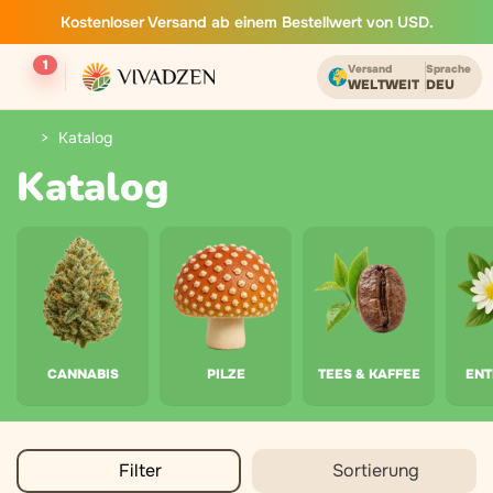
Kostenloser Versand ab einem Bestellwert von USD.
1
Versand
Sprache
WELTWEIT
DEU
Katalog
Katalog
CANNABIS
PILZE
TEES & KAFFEE
EN
Filter
Sortierung