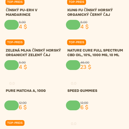
TOP-PREIS
TOP-PREIS
0.0
0.0
ČÍNSKÝ PU-ERH V
KUNG FU ČÍNSKÝ HORSKÝ
MANDARINCE
ORGANICKÝ ČERNÝ ČAJ
8
,
00
8
,
00
4
$
4
$
TOP-PREIS
TOP-PREIS
0.0
0.0
ZELENÁ MLHA ČÍNSKÝ HORSKÝ
NATURE CURE FULL SPECTRUM
ORGANICKÝ ZELENÝ ČAJ
CBD OIL, 10%, 1000 MG, 10 ML
8
,
00
46
,
00
4
$
23
$
0.0
0.0
PURE MATCHA A, 100G
SPEED GUMMIES
12
,
00
12
,
00
6
$
6
$
TOP-PREIS
0.0
0.0