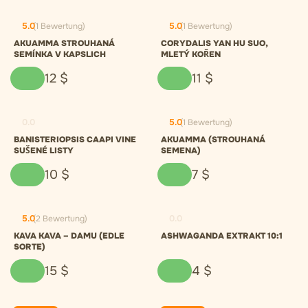
5.0
(1 Bewertung)
5.0
(1 Bewertung)
AKUAMMA STROUHANÁ
CORYDALIS YAN HU SUO,
SEMÍNKA V KAPSLICH
MLETÝ KOŘEN
12
$
11
$
0.0
5.0
(1 Bewertung)
BANISTERIOPSIS CAAPI VINE
AKUAMMA (STROUHANÁ
SUŠENÉ LISTY
SEMENA)
10
$
7
$
5.0
(2 Bewertung)
0.0
KAVA KAVA – DAMU (EDLE
ASHWAGANDA EXTRAKT 10:1
SORTE)
15
$
4
$