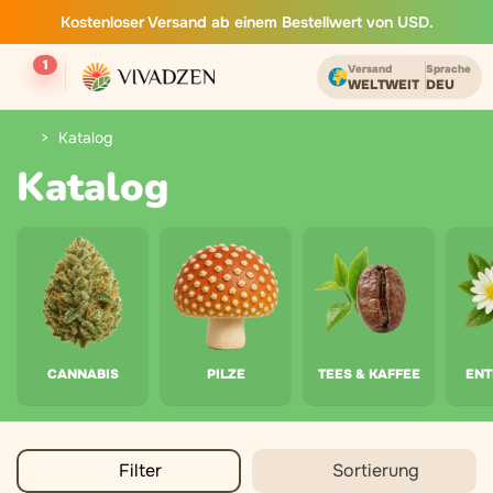
Kostenloser Versand ab einem Bestellwert von USD.
1
Versand
Sprache
WELTWEIT
DEU
Katalog
Katalog
CANNABIS
PILZE
TEES & KAFFEE
EN
Filter
Sortierung