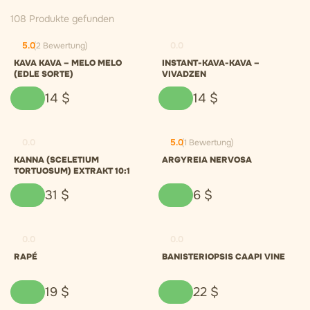
108 Produkte gefunden
5.0
(2 Bewertung)
0.0
KAVA KAVA – MELO MELO
INSTANT-KAVA-KAVA –
(EDLE SORTE)
VIVADZEN
14
$
14
$
0.0
5.0
(1 Bewertung)
KANNA (SCELETIUM
ARGYREIA NERVOSA
TORTUOSUM) EXTRAKT 10:1
31
$
6
$
0.0
0.0
RAPÉ
BANISTERIOPSIS CAAPI VINE
19
$
22
$