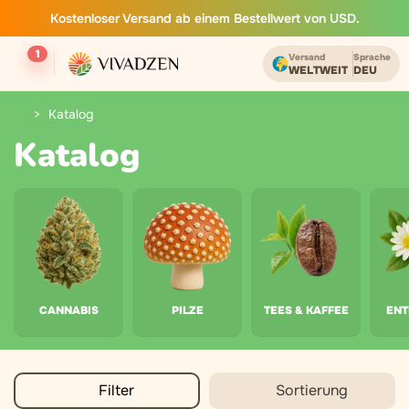
Kostenloser Versand ab einem Bestellwert von USD.
1
Versand
Sprache
WELTWEIT
DEU
Katalog
Katalog
CANNABIS
PILZE
TEES & KAFFEE
EN
Filter
Sortierung