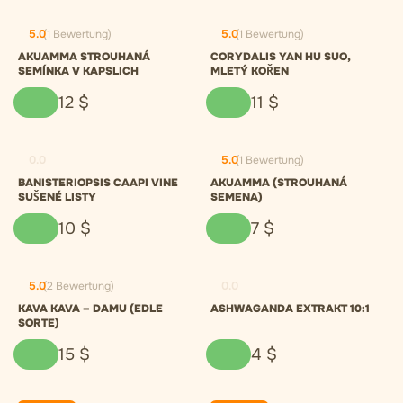
5.0
(1 Bewertung)
5.0
(1 Bewertung)
AKUAMMA STROUHANÁ
CORYDALIS YAN HU SUO,
SEMÍNKA V KAPSLICH
MLETÝ KOŘEN
12
$
11
$
0.0
5.0
(1 Bewertung)
BANISTERIOPSIS CAAPI VINE
AKUAMMA (STROUHANÁ
SUŠENÉ LISTY
SEMENA)
10
$
7
$
5.0
(2 Bewertung)
0.0
KAVA KAVA – DAMU (EDLE
ASHWAGANDA EXTRAKT 10:1
SORTE)
15
$
4
$