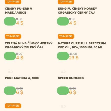
TOP-PREIS
TOP-PREIS
0.0
0.0
ČÍNSKÝ PU-ERH V
KUNG FU ČÍNSKÝ HORSKÝ
MANDARINCE
ORGANICKÝ ČERNÝ ČAJ
8
,
00
8
,
00
4
$
4
$
TOP-PREIS
TOP-PREIS
0.0
0.0
ZELENÁ MLHA ČÍNSKÝ HORSKÝ
NATURE CURE FULL SPECTRUM
ORGANICKÝ ZELENÝ ČAJ
CBD OIL, 10%, 1000 MG, 10 ML
8
,
00
46
,
00
4
$
23
$
0.0
0.0
PURE MATCHA A, 100G
SPEED GUMMIES
12
,
00
12
,
00
6
$
6
$
TOP-PREIS
0.0
0.0