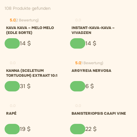
108 Produkte gefunden
5.0
(2 Bewertung)
0.0
KAVA KAVA – MELO MELO
INSTANT-KAVA-KAVA –
(EDLE SORTE)
VIVADZEN
14
$
14
$
0.0
5.0
(1 Bewertung)
KANNA (SCELETIUM
ARGYREIA NERVOSA
TORTUOSUM) EXTRAKT 10:1
31
$
6
$
0.0
0.0
RAPÉ
BANISTERIOPSIS CAAPI VINE
19
$
22
$