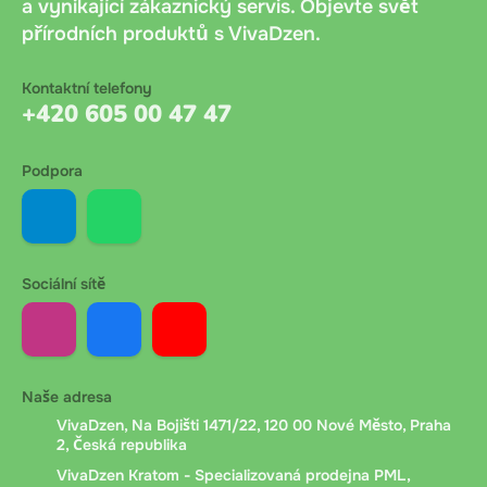
automaticky.
a vynikající zákaznický servis. Objevte svět
přírodních produktů s VivaDzen.
Platba při převzetí
: Platba v hotovosti nebo kartou
při osobním odběru ve výdejním místě. Bez dalších
Kontaktní telefony
+420 605 00 47 47
poplatků. Doporučujeme mít připravenou přesnou
částku.
Podpora
Bankovní převod
: Bankovní převod na účet
společnosti. Po objednání obdržíte platební údaje a
variabilní symbol. Platit lze online bankovnictvím
Sociální sítě
nebo QR kódem. Připsání peněz trvá 1 až 24 hodin
podle banky zákazníka.
Dobírka Messenger.cz
: Platba při doručení přes
Naše adresa
Messenger.cz. Při předání kurýr ověří věk příjemce,
VivaDzen, Na Bojišti 1471/22, 120 00 Nové Město, Praha
zaznamená číslo dokladu a vyžádá si podpis pro
2, Česká republika
potvrzení převzetí.
VivaDzen Kratom - Specializovaná prodejna PML,