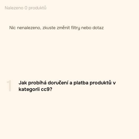
Nalezeno 0 produktů
Nic nenalezeno, zkuste změnit filtry nebo dotaz
1
Jak probíhá doručení a platba produktů v
kategorii cc9?
Pobočka/box Zasilkovna
: Doručení do výdejních míst
Zasilkovna po celé Evropě, obvykle do 2–5
pracovních dnů. Příjemce si při objednávce volí