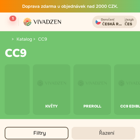
Doprava zdarma u objednávek nad 2000 CZK.
1
Doručení
Jazyk
ČESKÁ REPUBLIKA
ČES
Katalog
CC9
CC9
KVĚTY
PREROLL
CC9 EDIB
Filtry
Řazení