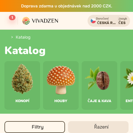
Doprava zdarma u objednávek nad 2000 CZK.
1
Doručení
Jazyk
ČESKÁ REPUBLIKA
ČES
Katalog
Katalog
KONOPÍ
HOUBY
ČAJE & KAVA
ENT
Filtry
Řazení