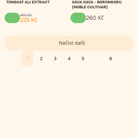
TONGKAT ALI EXTRACT
KAVA KAVA - BORONGORU
(NOBLE CULTIVAR)
450
,
00
260
Kč
225
Kč
Načíst další
1
2
3
4
5
...
6