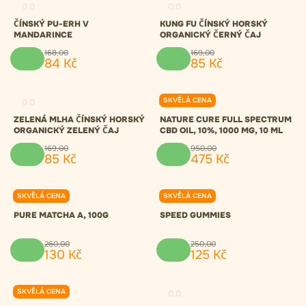
0.0
0.0
ČÍNSKÝ PU-ERH V
KUNG FU ČÍNSKÝ HORSKÝ
MANDARINCE
ORGANICKÝ ČERNÝ ČAJ
168
,
00
169
,
00
84
Kč
85
Kč
SKVĚLÁ CENA
0.0
0.0
ZELENÁ MLHA ČÍNSKÝ HORSKÝ
NATURE CURE FULL SPECTRUM
ORGANICKÝ ZELENÝ ČAJ
CBD OIL, 10%, 1000 MG, 10 ML
169
,
00
950
,
00
85
Kč
475
Kč
SKVĚLÁ CENA
SKVĚLÁ CENA
0.0
0.0
PURE MATCHA A, 100G
SPEED GUMMIES
260
,
00
250
,
00
130
Kč
125
Kč
SKVĚLÁ CENA
0.0
0.0