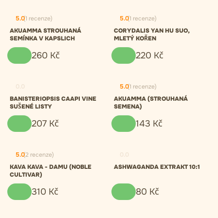
5.0
(1 recenze)
5.0
(1 recenze)
AKUAMMA STROUHANÁ
CORYDALIS YAN HU SUO,
SEMÍNKA V KAPSLICH
MLETÝ KOŘEN
260
Kč
220
Kč
0.0
5.0
(1 recenze)
BANISTERIOPSIS CAAPI VINE
AKUAMMA (STROUHANÁ
SUŠENÉ LISTY
SEMENA)
207
Kč
143
Kč
5.0
(2 recenze)
0.0
KAVA KAVA - DAMU (NOBLE
ASHWAGANDA EXTRAKT 10:1
CULTIVAR)
310
Kč
80
Kč