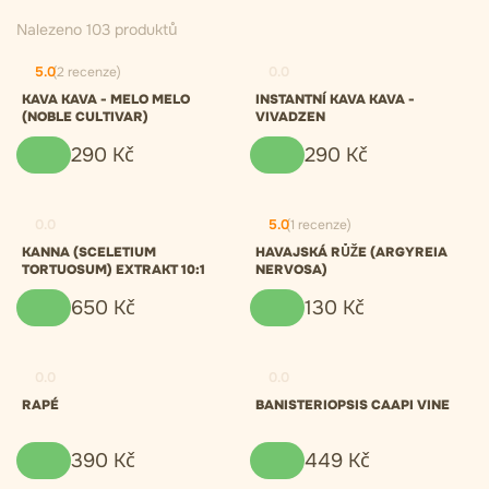
Nalezeno 103 produktů
5.0
(2 recenze)
0.0
KAVA KAVA - MELO MELO
INSTANTNÍ KAVA KAVA -
(NOBLE CULTIVAR)
VIVADZEN
290
Kč
290
Kč
0.0
5.0
(1 recenze)
KANNA (SCELETIUM
HAVAJSKÁ RŮŽE (ARGYREIA
TORTUOSUM) EXTRAKT 10:1
NERVOSA)
650
Kč
130
Kč
0.0
0.0
RAPÉ
BANISTERIOPSIS CAAPI VINE
390
Kč
449
Kč