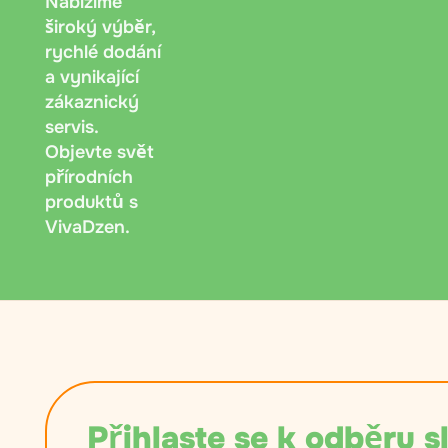
Nabízíme
široký výběr,
rychlé dodání
a vynikající
zákaznický
servis.
Objevte svět
přírodních
produktů s
VivaDzen.
Přihlaste se k odběru s