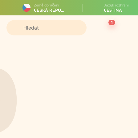
Země doručení
Jazyk rozhraní
ČESKÁ REPUBLIKA
ČEŠTINA
1
0