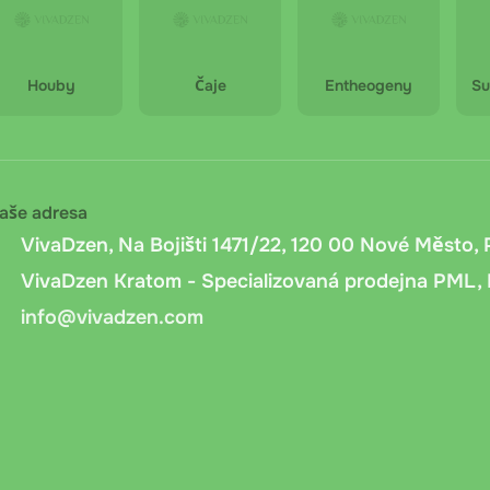
Houby
Čaje
Entheogeny
Su
aše adresa
VivaDzen, Na Bojišti 1471/22, 120 00 Nové Město, 
VivaDzen Kratom - Specializovaná prodejna PML, 
info@vivadzen.com