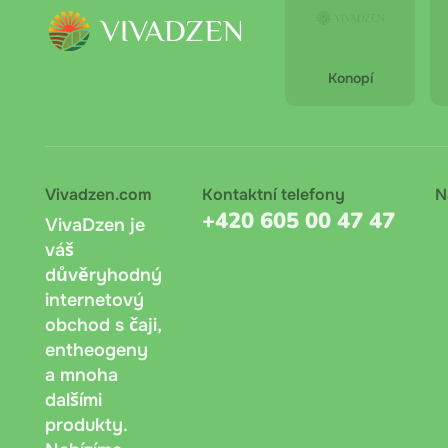
Konopí
Vivadzen.com
Kontaktní telefony
N
+420 605 00 47 47
VivaDzen je
váš
důvěryhodný
internetový
obchod s čaji,
entheogeny
a mnoha
dalšími
produkty.