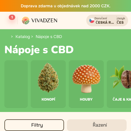
Doprava zdarma u objednávek nad 2000 CZK.
1
Doručení
Jazyk
ČESKÁ REPUBLIKA
ČES
Katalog
Nápoje s CBD
Nápoje s CBD
KONOPÍ
HOUBY
ČAJE & K
Filtry
Řazení