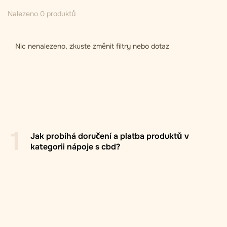
Nalezeno 0 produktů
Nic nenalezeno, zkuste změnit filtry nebo dotaz
1
Jak probíhá doručení a platba produktů v
kategorii nápoje s cbd?
Pobočka/box Zasilkovna
: Doručení do výdejních míst
Zasilkovna po celé Evropě, obvykle do 2–5