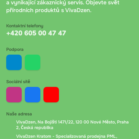
objednávky. Poplatek se strhává při převzetí a počítá
a vynikající zákaznický servis. Objevte svět
automaticky.
přírodních produktů s VivaDzen.
Platba při převzetí
: Platba v hotovosti nebo kartou
Kontaktní telefony
+420 605 00 47 47
při osobním odběru ve výdejním místě. Bez dalších
poplatků. Doporučujeme mít připravenou přesnou
Podpora
částku.
Bankovní převod
: Bankovní převod na účet
společnosti. Po objednání obdržíte platební údaje a
Sociální sítě
variabilní symbol. Platit lze online bankovnictvím
nebo QR kódem. Připsání peněz trvá 1 až 24 hodin
podle banky zákazníka.
Naše adresa
Dobírka Messenger.cz
: Platba při doručení přes
VivaDzen, Na Bojišti 1471/22, 120 00 Nové Město, Praha
Messenger.cz. Při předání kurýr ověří věk příjemce,
2, Česká republika
zaznamená číslo dokladu a vyžádá si podpis pro
VivaDzen Kratom - Specializovaná prodejna PML,