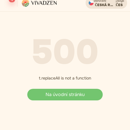
Doručení
Jazyk
ČESKÁ REPUBLIKA
ČES
Doprava zdarma u objednávek nad 2000 CZK.
500
t.replaceAll is not a function
Na úvodní stránku