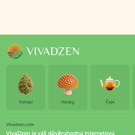
Konopí
Houby
Čaje
Vivadzen.com
VivaDzen je váš důvěryhodný internetový