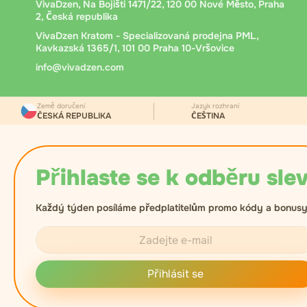
VivaDzen, Na Bojišti 1471/22, 120 00 Nové Město, Praha
2, Česká republika
VivaDzen Kratom - Specializovaná prodejna PML,
Kavkazská 1365/1, 101 00 Praha 10-Vršovice
info@vivadzen.com
Země doručení
Jazyk rozhraní
ČESKÁ REPUBLIKA
ČEŠTINA
Přihlaste se k odběru slev
Každý týden posíláme předplatitelům promo kódy a bonusy
Přihlásit se