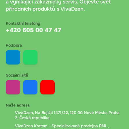
automaticky.
a vynikající zákaznický servis. Objevte svět
přírodních produktů s VivaDzen.
Platba při převzetí
: Platba v hotovosti nebo kartou
při osobním odběru ve výdejním místě. Bez dalších
Kontaktní telefony
+420 605 00 47 47
poplatků. Doporučujeme mít připravenou přesnou
částku.
Podpora
Bankovní převod
: Bankovní převod na účet
společnosti. Po objednání obdržíte platební údaje a
variabilní symbol. Platit lze online bankovnictvím
Sociální sítě
nebo QR kódem. Připsání peněz trvá 1 až 24 hodin
podle banky zákazníka.
Dobírka Messenger.cz
: Platba při doručení přes
Naše adresa
Messenger.cz. Při předání kurýr ověří věk příjemce,
VivaDzen, Na Bojišti 1471/22, 120 00 Nové Město, Praha
zaznamená číslo dokladu a vyžádá si podpis pro
2, Česká republika
potvrzení převzetí.
VivaDzen Kratom - Specializovaná prodejna PML,