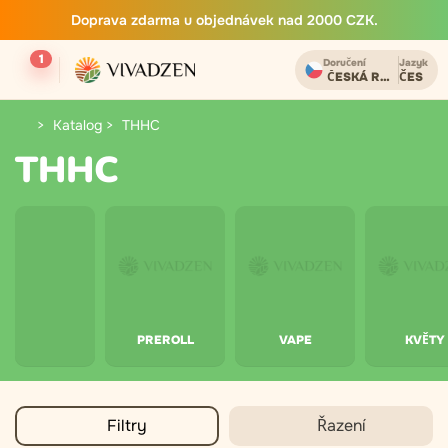
Doprava zdarma u objednávek nad 2000 CZK.
1
Doručení
Jazyk
ČESKÁ REPUBLIKA
ČES
Katalog
THHC
THHC
PREROLL
VAPE
KVĚTY
Filtry
Řazení