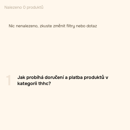
Nalezeno 0 produktů
Nic nenalezeno, zkuste změnit filtry nebo dotaz
1
Jak probíhá doručení a platba produktů v
kategorii thhc?
Pobočka/box Zasilkovna
: Doručení do výdejních míst
Zasilkovna po celé Evropě, obvykle do 2–5
pracovních dnů. Příjemce si při objednávce volí