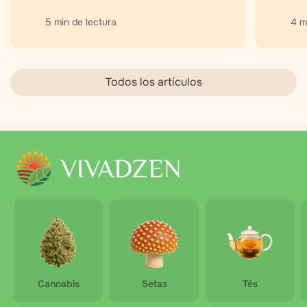
5 min de lectura
4 m
Todos los artículos
Cannabis
Setas
Tés