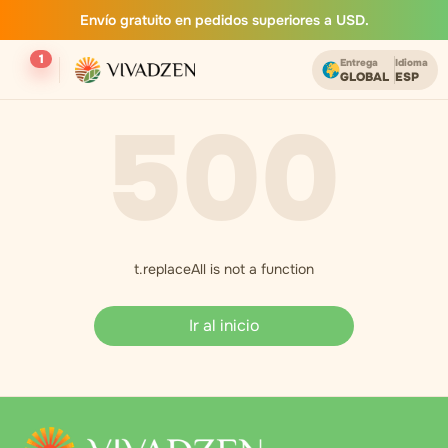
Envío gratuito en pedidos superiores a USD.
1
Entrega
Idioma
GLOBAL
ESP
500
t.replaceAll is not a function
Ir al inicio