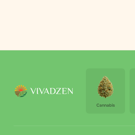
coincidan.
Cannabis