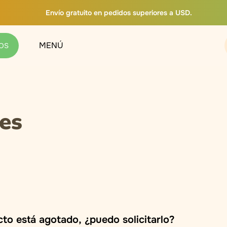
Envío gratuito en pedidos superiores a USD.
MENÚ
OS
es
cto está agotado, ¿puedo solicitarlo?