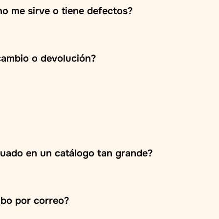
 me sirve o tiene defectos?
cambio o devolución?
uado en un catálogo tan grande?
diente o marca en el campo de búsqueda.
ibo por correo?
io, fabricante, etc.; el sistema mostrará los artículos que