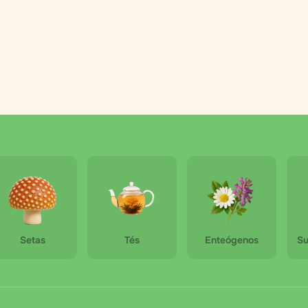
Setas
Tés
Enteógenos
Su