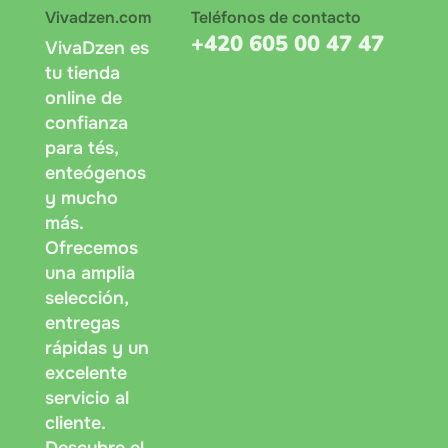
Vivadzen.com
Teléfonos de contacto
+420 605 00 47 47
VivaDzen es
tu tienda
online de
confianza
para tés,
enteógenos
y mucho
más.
Ofrecemos
una amplia
selección,
entregas
rápidas y un
excelente
servicio al
cliente.