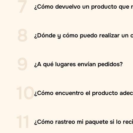
7
¿Cómo devuelvo un producto que no
8
¿Dónde y cómo puedo realizar un 
9
¿A qué lugares envían pedidos?
10
¿Cómo encuentro el producto adec
11
Ingresa el nombre del producto, ingre
¿Cómo rastreo mi paquete si lo rec
Usa los filtros para indicar el tipo, prec