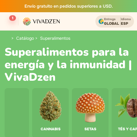
Envío gratuito en pedidos superiores a USD.
1
Entrega
Idioma
GLOBAL
ESP
Catálogo
Superalimentos
Superalimentos para la
energía y la inmunidad |
VivaDzen
CANNABIS
SETAS
TÉS Y CA