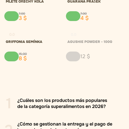
MLETÉ OŘECHY KOLA
GUARANA PRÁŠEK
7
,
00
7
,
00
3
$
4
$
0.0
0.0
GRIFFONIA SEMÍNKA
AGUSHIE POWDER - 100G
15
,
00
12
$
8
$
1
¿Cuáles son los productos más populares
de la categoría superalimentos en 2026?
¿Cómo se gestionan la entrega y el pago de