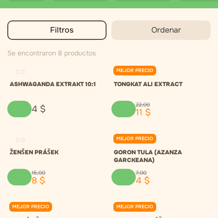
Filtros
Ordenar
Se encontraron 8 productos
MEJOR PRECIO
0.0
0.0
ASHWAGANDA EXTRAKT 10:1
TONGKAT ALI EXTRACT
22
,
00
4
$
11
$
MEJOR PRECIO
0.0
0.0
ŽENŠEN PRÁŠEK
GORON TULA (AZANZA
GARCKEANA)
15
,
00
7
,
00
8
$
4
$
MEJOR PRECIO
MEJOR PRECIO
0.0
0.0