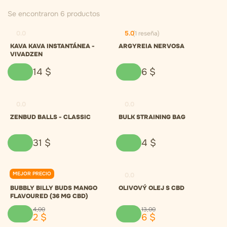
Se encontraron 6 productos
0.0
5.0
(1 reseña)
KAVA KAVA INSTANTÁNEA -
ARGYREIA NERVOSA
VIVADZEN
14
$
6
$
0.0
0.0
ZENBUD BALLS - CLASSIC
BULK STRAINING BAG
31
$
4
$
MEJOR PRECIO
0.0
0.0
BUBBLY BILLY BUDS MANGO
OLIVOVÝ OLEJ S CBD
FLAVOURED (36 MG CBD)
4
,
00
13
,
00
2
$
6
$