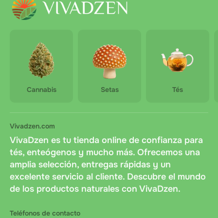
ZEN CBD Drink, 70 mg, 60 ml - Jahoda
Los pedidos se envían en un plazo de 2 días
Bulk Straining Bag
laborables tras acordar el pago
Bubbly Billy Buds Mango Flavoured (36 mg CBD)
El coste del envío lo abona el cliente al recibir el
pedido.
Argyreia Nervosa
Cannabis
Setas
Tés
ZEN CBD Drink, 70 mg, 60 ml - Jahoda
Vivadzen.com
VivaDzen es tu tienda online de confianza para
tés, enteógenos y mucho más. Ofrecemos una
amplia selección, entregas rápidas y un
excelente servicio al cliente. Descubre el mundo
de los productos naturales con VivaDzen.
Teléfonos de contacto