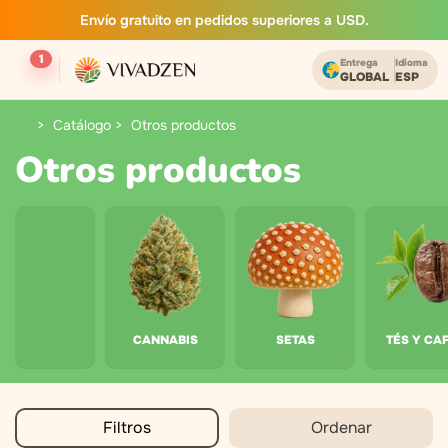
Envío gratuito en pedidos superiores a USD.
1
Entrega
Idioma
GLOBAL
ESP
Catálogo
Otros productos
Otros productos
CANNABIS
SETAS
TÉS Y CA
Filtros
Ordenar