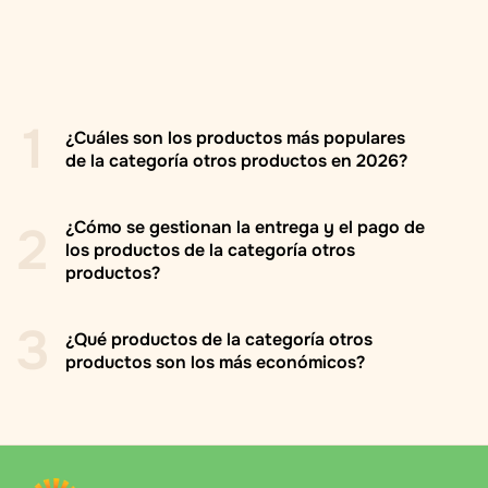
1
¿Cuáles son los productos más populares
de la categoría otros productos en 2026?
2
¿Cómo se gestionan la entrega y el pago de
los productos de la categoría otros
productos?
Pre-roll pouzdro
3
Bulk Straining Bag
¿Qué productos de la categoría otros
productos son los más económicos?
Bubbly Billy Buds Mango Flavoured (36 mg CBD)
Entrega en toda Ucrania con la empresa de
transporte "Nova Poshta" a la sucursal o a la puerta
Argyreia Nervosa
del cliente
Pre-roll pouzdro