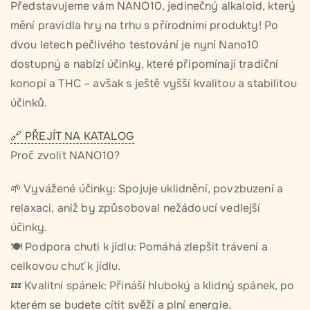
Představujeme vám NANO10, jedinečný alkaloid, který
mění pravidla hry na trhu s přírodními produkty! Po
dvou letech pečlivého testování je nyní Nano10
dostupný a nabízí účinky, které připomínají tradiční
konopí a THC – avšak s ještě vyšší kvalitou a stabilitou
účinků.
PŘEJÍT NA KATALOG
Proč zvolit NANO10?
🌱 Vyvážené účinky: Spojuje uklidnění, povzbuzení a
relaxaci, aniž by způsoboval nežádoucí vedlejší
účinky.
🍽 Podpora chuti k jídlu: Pomáhá zlepšit trávení a
celkovou chuť k jídlu.
💤 Kvalitní spánek: Přináší hluboký a klidný spánek, po
kterém se budete cítit svěží a plní energie.