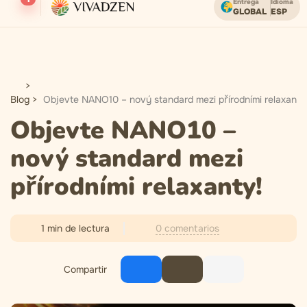
Entrega
Idioma
GLOBAL
ESP
Envío gratuito en pedidos superiores a USD.
Blog
Objevte NANO10 – nový standard mezi přírodními relaxanty
Objevte NANO10 –
nový standard mezi
přírodními relaxanty!
0 comentarios
1 min de lectura
Compartir