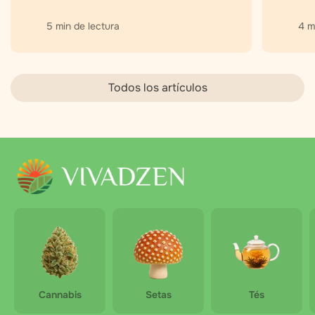
5 min de lectura
4 m
Todos los artículos
Cannabis
Setas
Tés