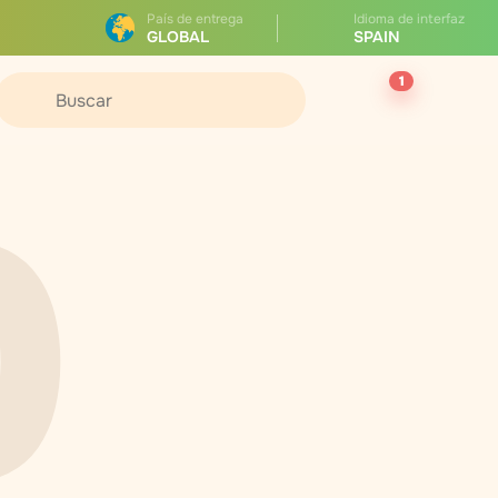
País de entrega
Idioma de interfaz
GLOBAL
SPAIN
1
0