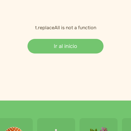
t.replaceAll is not a function
Ir al inicio