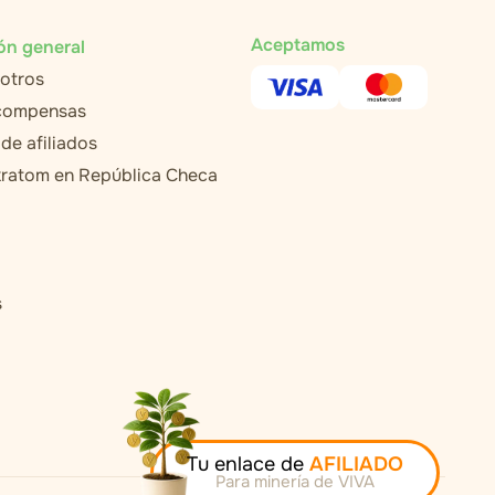
Aceptamos
ón general
otros
ecompensas
de afiliados
ratom en República Checa
s
Tu enlace de
AFILIADO
Para minería de VIVA